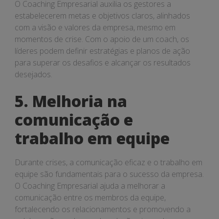
O Coaching Empresarial auxilia os gestores a
estabelecerem metas e objetivos claros, alinhados
com a visão e valores da empresa, mesmo em
momentos de crise. Com o apoio de um coach, os
líderes podem definir estratégias e planos de ação
para superar os desafios e alcançar os resultados
desejados.
5. Melhoria na
comunicação e
trabalho em equipe
Durante crises, a comunicação eficaz e o trabalho em
equipe são fundamentais para o sucesso da empresa.
O Coaching Empresarial ajuda a melhorar a
comunicação entre os membros da equipe,
fortalecendo os relacionamentos e promovendo a