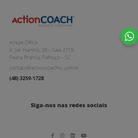
Atrium Office
R. Jair Hamms, 38 – Sala 211B
Pedra Branca, Palhoça – SC
contato@actioncoachsc.com.br
(48) 3259-1728
Siga-nos nas redes sociais