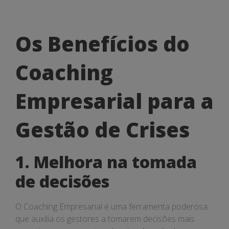
Os
Os Benefícios do
Benefícios
Coaching
do
Coaching
Empresarial para a
Empresarial
Gestão de Crises
para
a
1. Melhora na tomada
Gestão
de decisões
de
O Coaching Empresarial é uma ferramenta poderosa
Crises
que auxilia os gestores a tomarem decisões mais