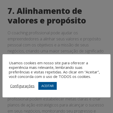
7. Alinhamento de
valores e propósito
O coaching profissional pode ajudar os
empreendedores a alinhar seus valores e propósito
pessoal com os objetivos e a missão de seus
negócios, criando uma maior sensação de significado
e realização.
Usamos cookies em nosso site para oferecer a
experiência mais relevante, lembrando suas
8. Estabelecimento de
preferências e visitas repetidas. Ao clicar em “Aceitar”,
você concorda com o uso de TODOS os cookies.
metas e planos de ação
Configurações
ACEITAR
Os empreendedores que passam por coaching
profissional podem estabelecer metas claras e criar
planos de ação estratégicos para alcançar o sucesso
em seus negócios, monitorando seu progresso e