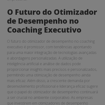
O Futuro do Otimizador
de Desempenho no
Coaching Executivo
O futuro do otimizador de desempenho no coaching
executivo é promissor, com tendências apontando
para uma maior integração de tecnologias avançadas
e abordagens personalizadas. A utilização de
inteligência artificial e análise de dados pode
proporcionar insights mais precisos e personalizados,
permitindo uma otimização de desempenho ainda
mais eficaz. Além disso, a crescente demanda por
desenvolvimento profissional e liderança eficaz sugere
que o papel do otimizador de desempenho continuará
a ser crucial no ambiente corporativo. As empresas
que investirem em otimizadores de desempenho