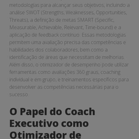
metodologias para alcançar seus objetivos, incluindo a
análise SWOT (Strengths, Weaknesses, Opportunities,
Threats), a definição de metas SMART (Specific,
Measurable, Achievable, Relevant, Time-bound) e a
aplicação de feedback contínuo. Essas metodologias
permitem uma avaliação precisa das competências e
habilidades dos colaboradores, bem como a
identificação de áreas que necessitam de melhorias.
Além disso, o otimizador de desempenho pode utilizar
ferramentas como avaliações 360 graus, coaching
individual e em grupo, e treinamentos específicos para
desenvolver as competências necessárias para o
sucesso.
O Papel do Coach
Executivo como
Otimizador de