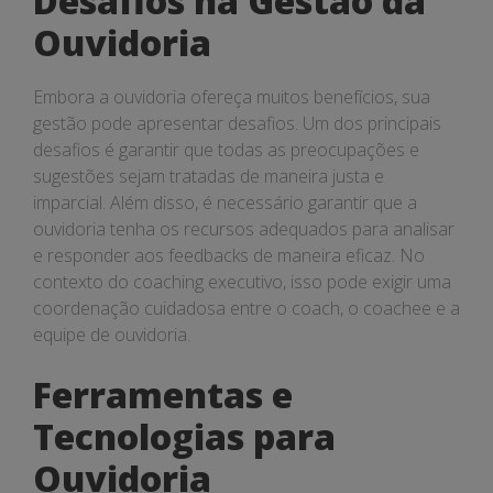
Desafios na Gestão da
Ouvidoria
Embora a ouvidoria ofereça muitos benefícios, sua
gestão pode apresentar desafios. Um dos principais
desafios é garantir que todas as preocupações e
sugestões sejam tratadas de maneira justa e
imparcial. Além disso, é necessário garantir que a
ouvidoria tenha os recursos adequados para analisar
e responder aos feedbacks de maneira eficaz. No
contexto do coaching executivo, isso pode exigir uma
coordenação cuidadosa entre o coach, o coachee e a
equipe de ouvidoria.
Ferramentas e
Tecnologias para
Ouvidoria