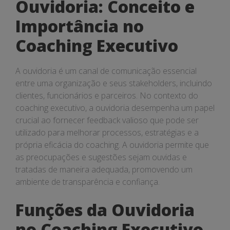
Ouvidoria: Conceito e
Importância no
Coaching Executivo
A ouvidoria é um canal de comunicação essencial
entre uma organização e seus stakeholders, incluindo
clientes, funcionários e parceiros. No contexto do
coaching executivo, a ouvidoria desempenha um papel
crucial ao fornecer feedback valioso que pode ser
utilizado para melhorar processos, estratégias e a
própria eficácia do coaching. A ouvidoria permite que
as preocupações e sugestões sejam ouvidas e
tratadas de maneira adequada, promovendo um
ambiente de transparência e confiança.
Funções da Ouvidoria
no Coaching Executivo