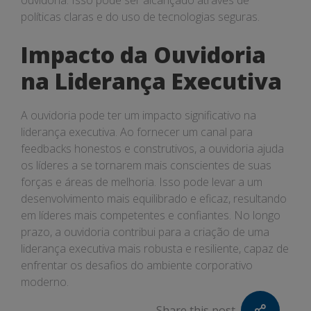
ouvidoria. Isso pode ser alcançado através de
políticas claras e do uso de tecnologias seguras.
Impacto da Ouvidoria
na Liderança Executiva
A ouvidoria pode ter um impacto significativo na
liderança executiva. Ao fornecer um canal para
feedbacks honestos e construtivos, a ouvidoria ajuda
os líderes a se tornarem mais conscientes de suas
forças e áreas de melhoria. Isso pode levar a um
desenvolvimento mais equilibrado e eficaz, resultando
em líderes mais competentes e confiantes. No longo
prazo, a ouvidoria contribui para a criação de uma
liderança executiva mais robusta e resiliente, capaz de
enfrentar os desafios do ambiente corporativo
moderno.
Share this post