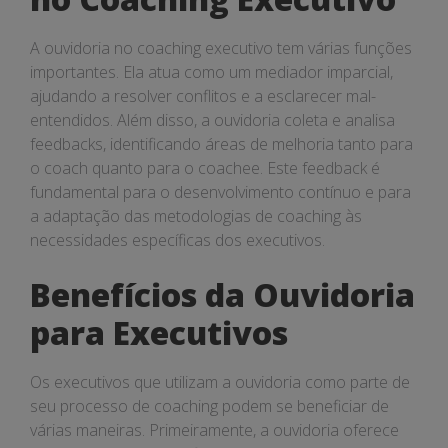
A ouvidoria no coaching executivo tem várias funções
importantes. Ela atua como um mediador imparcial,
ajudando a resolver conflitos e a esclarecer mal-
entendidos. Além disso, a ouvidoria coleta e analisa
feedbacks, identificando áreas de melhoria tanto para
o coach quanto para o coachee. Este feedback é
fundamental para o desenvolvimento contínuo e para
a adaptação das metodologias de coaching às
necessidades específicas dos executivos.
Benefícios da Ouvidoria
para Executivos
Os executivos que utilizam a ouvidoria como parte de
seu processo de coaching podem se beneficiar de
várias maneiras. Primeiramente, a ouvidoria oferece