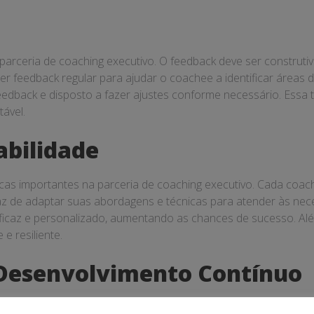
 parceria de coaching executivo. O feedback deve ser construt
er feedback regular para ajudar o coachee a identificar área
edback e disposto a fazer ajustes conforme necessário. Essa t
ável.
abilidade
sticas importantes na parceria de coaching executivo. Cada coac
z de adaptar suas abordagens e técnicas para atender às neces
ficaz e personalizado, aumentando as chances de sucesso. Al
 e resiliente.
Desenvolvimento Contínuo
é um elemento chave na parceria de coaching executivo. O p