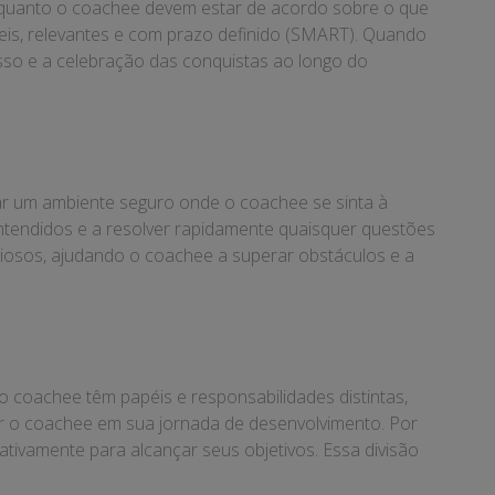
ch quanto o coachee devem estar de acordo sobre o que
veis, relevantes e com prazo definido (SMART). Quando
esso e a celebração das conquistas ao longo do
iar um ambiente seguro onde o coachee se sinta à
entendidos e a resolver rapidamente quaisquer questões
liosos, ajudando o coachee a superar obstáculos e a
o coachee têm papéis e responsabilidades distintas,
ar o coachee em sua jornada de desenvolvimento. Por
tivamente para alcançar seus objetivos. Essa divisão