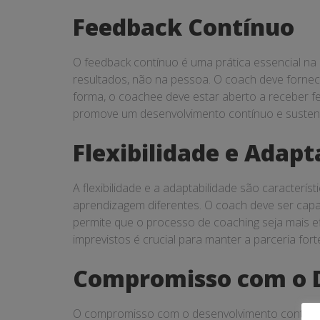
Feedback Contínuo
O feedback contínuo é uma prática essencial na
resultados, não na pessoa. O coach deve fornec
forma, o coachee deve estar aberto a receber fe
promove um desenvolvimento contínuo e sustent
Flexibilidade e Adapt
A flexibilidade e a adaptabilidade são caracterí
aprendizagem diferentes. O coach deve ser capa
permite que o processo de coaching seja mais e
imprevistos é crucial para manter a parceria forte
Compromisso com o 
O compromisso com o desenvolvimento contínuo 