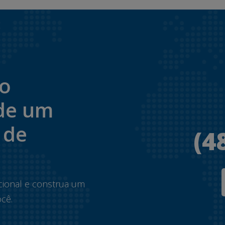
to
de um
 de
(4
.
cional e construa um
cê.