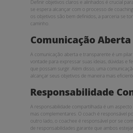
Definir objetivos claros e alinhados é crucial 
se espera alcançar com o processo de coaching.
os objetivos são bem definidos, a parceria se t
caminho.
Comunicação Aberta 
A comunicação aberta e transparente é um pilar
vontade para expressar suas ideias, dúvidas e 
que possam surgir. Além disso, uma comunicação
alcançar seus objetivos de maneira mais eficient
Responsabilidade Co
A responsabilidade compartilhada é um aspecto v
mas complementares. O coach é responsável por 
outro lado, o coachee é responsável por se com
de responsabilidades garante que ambos estej