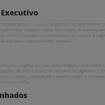
 Executivo
 fundamental para o sucesso do processo de desenvolvimento 
espeito mútuo e objetivos claros. No contexto do coaching exec
ndo com o crescimento e a transformação do coachee. A seguir
ela traz para o desenvolvimento executivo.
 eficaz no coaching executivo. Sem confiança, é impossível es
ocupações, desafios e aspirações sem medo de julgamento. Da 
dessa confiança começa desde o primeiro contato e se fortale
rmoniosa e eficaz.
linhados