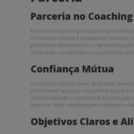
Parceria no Coaching
A parceria no coaching executivo é um elemento
e o coachee (cliente) é baseada em confiança, r
profissional; ela envolve um compromisso profu
destacando sua importância e os benefícios que 
Confiança Mútua
A confiança mútua é a base de qualquer parceria
precisa sentir que pode compartilhar suas pre
confidencialidade e competência. A construção 
ambos os lados trabalhem juntos de maneira ha
Objetivos Claros e A