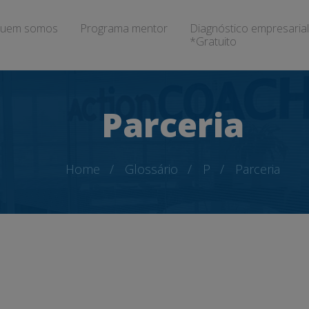
uem somos
Programa mentor
Diagnóstico empresarial
*Gratuito
Parceria
Home
Glossário
P
Parceria