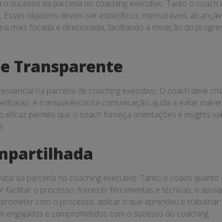
para o sucesso da parceria no coaching executivo. Tanto o coa
 Esses objetivos devem ser específicos, mensuráveis, alcançá
orna mais focada e direcionada, facilitando a medição do progr
e Transparente
 essencial na parceria de coaching executivo. O coach deve cr
feedbacks. A transparência na comunicação ajuda a evitar mal-
 eficaz permite que o coach forneça orientações e insights va
e.
mpartilhada
ital da parceria no coaching executivo. Tanto o coach quanto 
facilitar o processo, fornecer ferramentas e técnicas, e apoi
prometer com o processo, aplicar o que aprendeu e trabalhar a
am engajados e comprometidos com o sucesso do coaching.