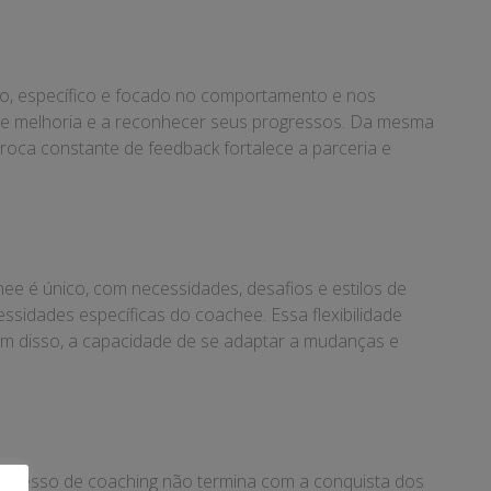
ivo, específico e focado no comportamento e nos
s de melhoria e a reconhecer seus progressos. Da mesma
roca constante de feedback fortalece a parceria e
hee é único, com necessidades, desafios e estilos de
sidades específicas do coachee. Essa flexibilidade
ém disso, a capacidade de se adaptar a mudanças e
rocesso de coaching não termina com a conquista dos