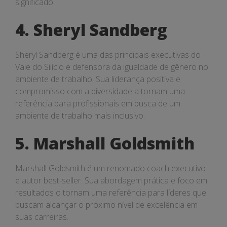
significado.
4. Sheryl Sandberg
Sheryl Sandberg é uma das principais executivas do
Vale do Silício e defensora da igualdade de gênero no
ambiente de trabalho. Sua liderança positiva e
compromisso com a diversidade a tornam uma
referência para profissionais em busca de um
ambiente de trabalho mais inclusivo.
5. Marshall Goldsmith
Marshall Goldsmith é um renomado coach executivo
e autor best-seller. Sua abordagem prática e foco em
resultados o tornam uma referência para líderes que
buscam alcançar o próximo nível de excelência em
suas carreiras.