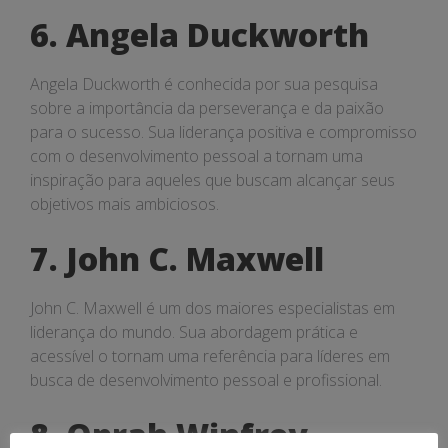
6. Angela Duckworth
Angela Duckworth é conhecida por sua pesquisa
sobre a importância da perseverança e da paixão
para o sucesso. Sua liderança positiva e compromisso
com o desenvolvimento pessoal a tornam uma
inspiração para aqueles que buscam alcançar seus
objetivos mais ambiciosos.
7. John C. Maxwell
John C. Maxwell é um dos maiores especialistas em
liderança do mundo. Sua abordagem prática e
acessível o tornam uma referência para líderes em
busca de desenvolvimento pessoal e profissional.
8. Oprah Winfrey