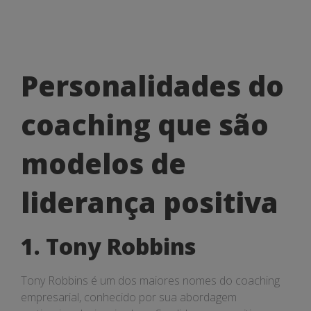
Personalidades
Personalidades do
do
coaching que são
coaching
que
modelos de
são
liderança positiva
modelos
de
1. Tony Robbins
liderança
Tony Robbins é um dos maiores nomes do coaching
positiva
empresarial, conhecido por sua abordagem