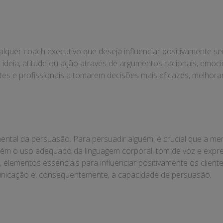
quer coach executivo que deseja influenciar positivamente seus 
deia, atitude ou ação através de argumentos racionais, emocio
entes e profissionais a tomarem decisões mais eficazes, melhor
al da persuasão. Para persuadir alguém, é crucial que a mens
bém o uso adequado da linguagem corporal, tom de voz e expre
de, elementos essenciais para influenciar positivamente os clien
unicação e, consequentemente, a capacidade de persuasão.