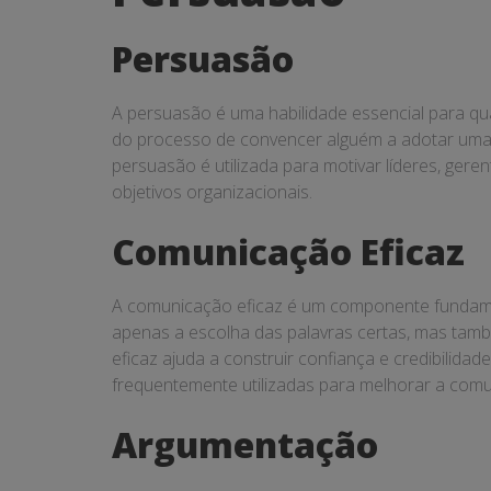
Persuasão
A persuasão é uma habilidade essencial para qual
do processo de convencer alguém a adotar uma i
persuasão é utilizada para motivar líderes, ger
objetivos organizacionais.
Comunicação Eficaz
A comunicação eficaz é um componente fundament
apenas a escolha das palavras certas, mas tam
eficaz ajuda a construir confiança e credibilida
frequentemente utilizadas para melhorar a com
Argumentação