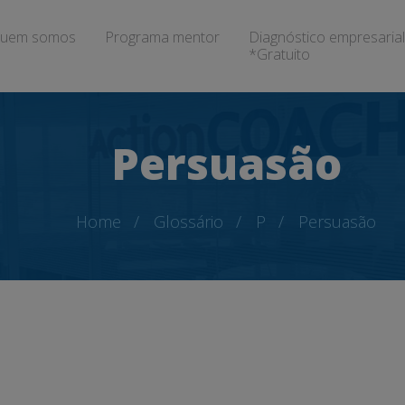
uem somos
Programa mentor
Diagnóstico empresarial
*Gratuito
Persuasão
Home
Glossário
P
Persuasão