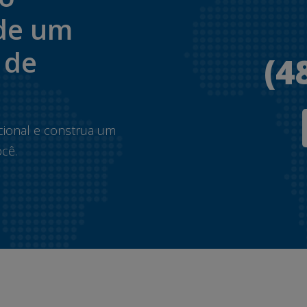
de um
 de
(4
.
cional e construa um
cê.