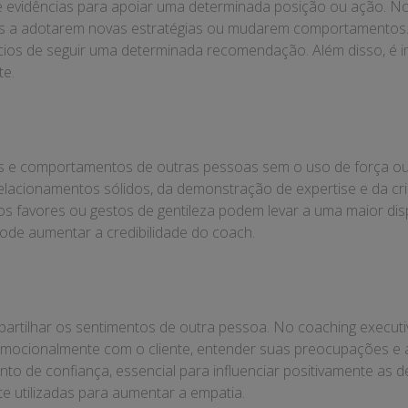
 evidências para apoiar uma determinada posição ou ação. No 
ntes a adotarem novas estratégias ou mudarem comportamentos. 
os de seguir uma determinada recomendação. Além disso, é im
te.
ões e comportamentos de outras pessoas sem o uso de força ou
 relacionamentos sólidos, da demonstração de expertise e da c
os favores ou gestos de gentileza podem levar a uma maior dis
de aumentar a credibilidade do coach.
partilhar os sentimentos de outra pessoa. No coaching execut
 emocionalmente com o cliente, entender suas preocupações e
to de confiança, essencial para influenciar positivamente as 
e utilizadas para aumentar a empatia.