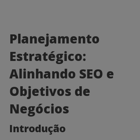
Planejamento
Planejamento
Estratégico:
Estratégico:
Alinhando
SEO
Alinhando SEO e
e
Objetivos de
Objetivos
de
Negócios
Negócios
Introdução