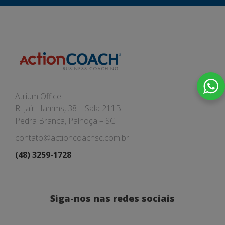
Atrium Office
R. Jair Hamms, 38 – Sala 211B
Pedra Branca, Palhoça – SC
contato@actioncoachsc.com.br
(48) 3259-1728
Siga-nos nas redes sociais