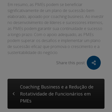
Em resumo, as PMEs podem se beneficiar
significativamente de um plano de sucessão bem
elaborado, apoiado por coaching business. Ao investir
no desenvolvimento de líderes e sucessores internos,
as PMEs podem garantir sua continuidade e sucesso
a longo prazo. Com o apoio adequado, as PMEs
podem superar os desafios e implementar um plano
de sucessão eficaz que promova o crescimento e a
sustentabilidade do negócio.
Share this post
Coaching Business e a Redução de
Rotatividade de Funcionários em
PMEs