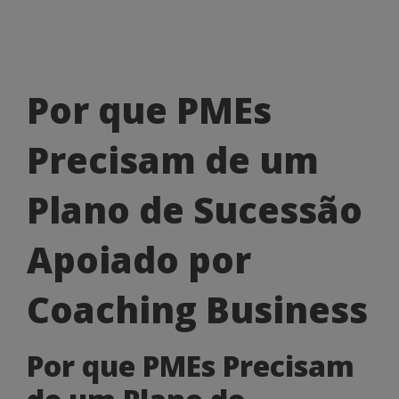
Por
Por que PMEs
que
Precisam de um
PMEs
Precisam
Plano de Sucessão
de
Apoiado por
um
Plano
Coaching Business
de
Por que PMEs Precisam
Sucessão