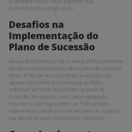
se preparar para o futuro e garantir sua
sustentabilidade a longo prazo.
Desafios na
Implementação do
Plano de Sucessão
Apesar dos benefícios claros, muitas PMEs enfrentam
desafios na implementação de um plano de sucessão
eficaz. A falta de recursos, tempo e expertise são
algumas das barreiras comuns que as PMEs
enfrentam ao tentar desenvolver um plano de
sucessão. No entanto, com o apoio adequado,
incluindo o coaching business, as PMEs podem
superar esses desafios e criar um plano de sucessão
que atenda às suas necessidades específicas.