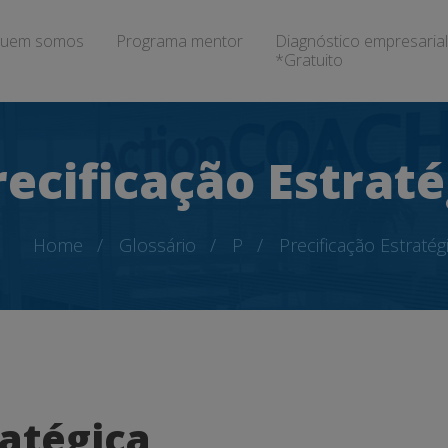
uem somos
Programa mentor
Diagnóstico empresarial
*Gratuito
recificação Estraté
Home
Glossário
P
Precificação Estratég
ratégica