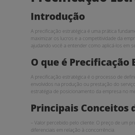
Estratégica
Introdução
A precificação estratégica é uma prática fundam
maximizar os lucros e a competitividade da empre
ajudando você a entender como aplicá-los em se
O que é Precificação 
A precificação estratégica é o processo de def
envolvidos na produção ou prestação do serviço.
estratégia de posicionamento da empresa no m
Principais Conceitos 
– Valor percebido pelo cliente: O preço de um pr
diferenciais em relação à concorrência.