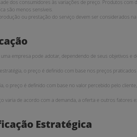
lidade dos consumidores às variações de preço. Produtos com 
ca são menos sensíveis.
 produção ou prestação do serviço devem ser considerados na
icação
ue uma empresa pode adotar, dependendo de seus objetivos e 
estratégia, o preço é definido com base nos preços praticados
a, o preço é definido com base no valor percebido pelo cliente
eço varia de acordo com a demanda, a oferta e outros fatores 
ficação Estratégica