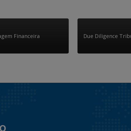
cagem Financeira
Due Diligence Trib
to