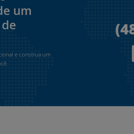
de um
 de
(4
.
cional e construa um
cê.