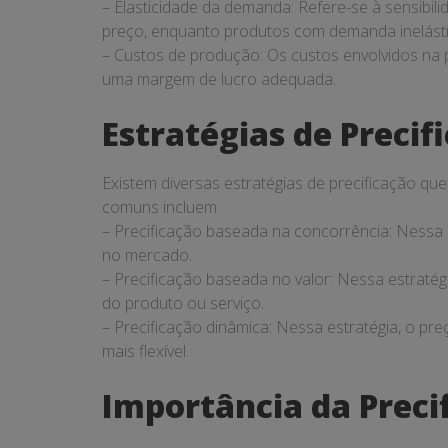
– Elasticidade da demanda: Refere-se à sensibi
preço, enquanto produtos com demanda inelásti
– Custos de produção: Os custos envolvidos na
uma margem de lucro adequada.
Estratégias de Precif
Existem diversas estratégias de precificação q
comuns incluem:
– Precificação baseada na concorrência: Nessa 
no mercado.
– Precificação baseada no valor: Nessa estratégi
do produto ou serviço.
– Precificação dinâmica: Nessa estratégia, o pr
mais flexível.
Importância da Preci