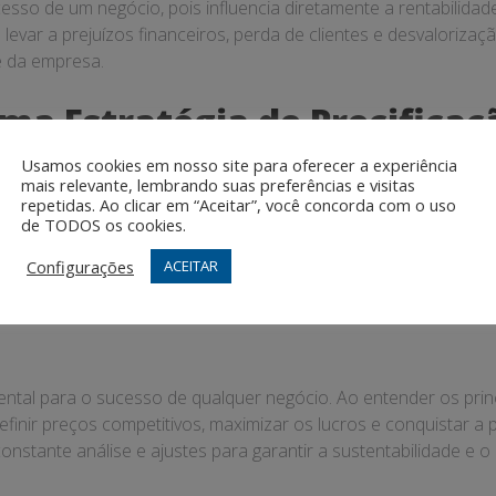
cesso de um negócio, pois influencia diretamente a rentabilida
evar a prejuízos financeiros, perda de clientes e desvaloriza
e da empresa.
 Estratégia de Precificaçã
Usamos cookies em nosso site para oferecer a experiência
 eficiente, é importante seguir alguns passos fundamentais, ta
mais relevante, lembrando suas preferências e visitas
a concorrência.
repetidas. Ao clicar em “Aceitar”, você concorda com o uso
de TODOS os cookies.
a.
oções.
Configurações
ACEITAR
star a estratégia conforme necessário.
ental para o sucesso de qualquer negócio. Ao entender os princ
finir preços competitivos, maximizar os lucros e conquistar a 
onstante análise e ajustes para garantir a sustentabilidade e 