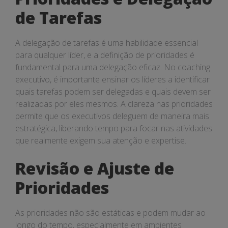
de Tarefas
A delegação de tarefas é uma habilidade essencial
para qualquer líder, e a definição de prioridades é
fundamental para uma delegação eficaz. No coaching
executivo, é importante ensinar os líderes a identificar
quais tarefas podem ser delegadas e quais devem ser
realizadas por eles mesmos. A clareza nas prioridades
permite que os executivos deleguem de maneira mais
estratégica, liberando tempo para focar nas atividades
que realmente exigem sua atenção e expertise.
Revisão e Ajuste de
Prioridades
As prioridades não são estáticas e podem mudar ao
longo do tempo, especialmente em ambientes