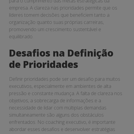
para o cumprimento das metas estratégicas da
empresa. A clareza nas prioridades permite que os
líderes tomem decisões que beneficiem tanto a
organização quanto suas próprias carreiras,
promovendo um crescimento sustentável e
equilibrado.
Desafios na Definição
de Prioridades
Definir prioridades pode ser um desafio para muitos
executivos, especialmente em ambientes de alta
pressão e constante mudança. A falta de clareza nos
objetivos, a sobrecarga de informações e a
necessidade de lidar com múltiplas demandas
simultaneamente são alguns dos obstáculos
enfrentados. No coaching executivo, é importante
abordar esses desafios e desenvolver estratégias