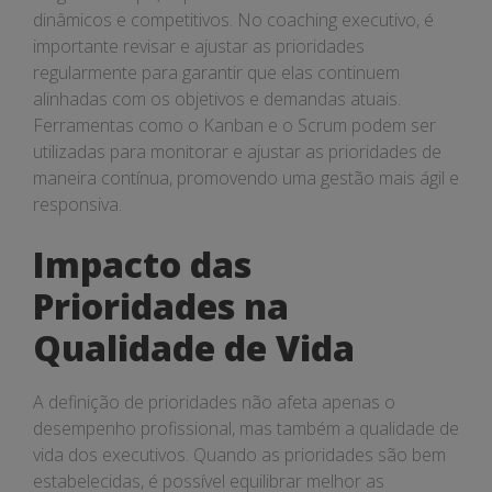
dinâmicos e competitivos. No coaching executivo, é
importante revisar e ajustar as prioridades
regularmente para garantir que elas continuem
alinhadas com os objetivos e demandas atuais.
Ferramentas como o Kanban e o Scrum podem ser
utilizadas para monitorar e ajustar as prioridades de
maneira contínua, promovendo uma gestão mais ágil e
responsiva.
Impacto das
Prioridades na
Qualidade de Vida
A definição de prioridades não afeta apenas o
desempenho profissional, mas também a qualidade de
vida dos executivos. Quando as prioridades são bem
estabelecidas, é possível equilibrar melhor as