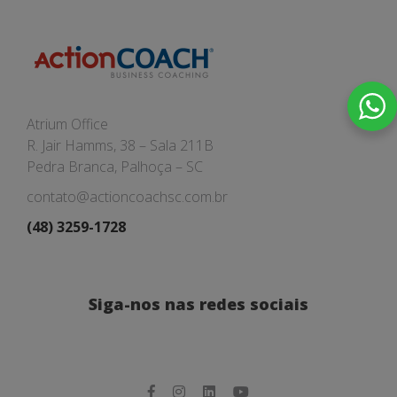
Atrium Office
R. Jair Hamms, 38 – Sala 211B
Pedra Branca, Palhoça – SC
contato@actioncoachsc.com.br
(48) 3259-1728
Siga-nos nas redes sociais