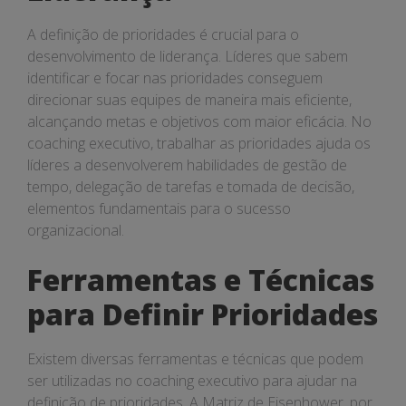
A definição de prioridades é crucial para o
desenvolvimento de liderança. Líderes que sabem
identificar e focar nas prioridades conseguem
direcionar suas equipes de maneira mais eficiente,
alcançando metas e objetivos com maior eficácia. No
coaching executivo, trabalhar as prioridades ajuda os
líderes a desenvolverem habilidades de gestão de
tempo, delegação de tarefas e tomada de decisão,
elementos fundamentais para o sucesso
organizacional.
Ferramentas e Técnicas
para Definir Prioridades
Existem diversas ferramentas e técnicas que podem
ser utilizadas no coaching executivo para ajudar na
definição de prioridades. A Matriz de Eisenhower, por