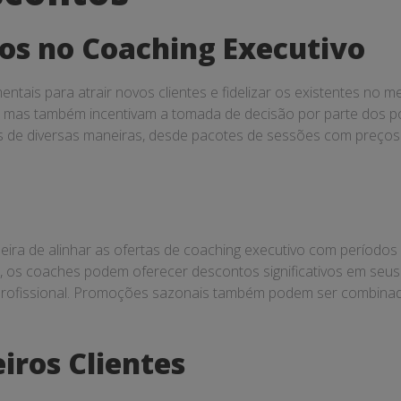
os no Coaching Executivo
ais para atrair novos clientes e fidelizar os existentes no m
s, mas também incentivam a tomada de decisão por parte dos p
de diversas maneiras, desde pacotes de sessões com preços r
a de alinhar as ofertas de coaching executivo com períodos es
os coaches podem oferecer descontos significativos em seus p
profissional. Promoções sazonais também podem ser combinad
iros Clientes