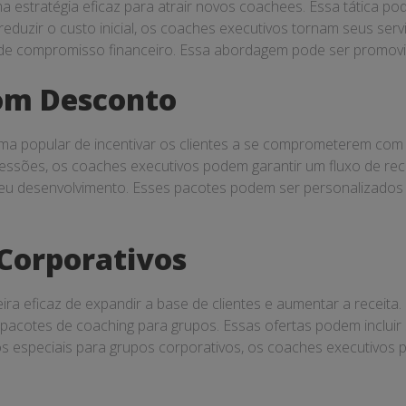
a estratégia eficaz para atrair novos coachees. Essa tática p
eduzir o custo inicial, os coaches executivos tornam seus serv
 compromisso financeiro. Essa abordagem pode ser promovida 
com Desconto
a popular de incentivar os clientes a se comprometerem com
essões, os coaches executivos podem garantir um fluxo de rec
r seu desenvolvimento. Esses pacotes podem ser personalizados
Corporativos
ra eficaz de expandir a base de clientes e aumentar a receit
 pacotes de coaching para grupos. Essas ofertas podem inclui
s especiais para grupos corporativos, os coaches executivos p