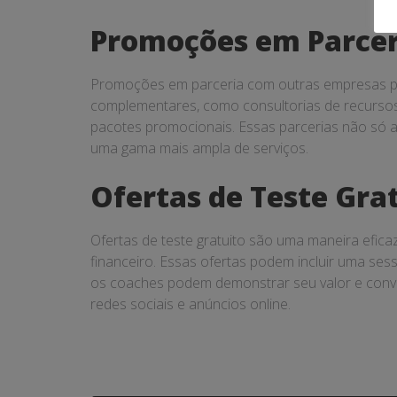
Promoções em Parcer
Promoções em parceria com outras empresas po
complementares, como consultorias de recurso
pacotes promocionais. Essas parcerias não só a
uma gama mais ampla de serviços.
Ofertas de Teste Gra
Ofertas de teste gratuito são uma maneira efic
financeiro. Essas ofertas podem incluir uma ses
os coaches podem demonstrar seu valor e conver
redes sociais e anúncios online.