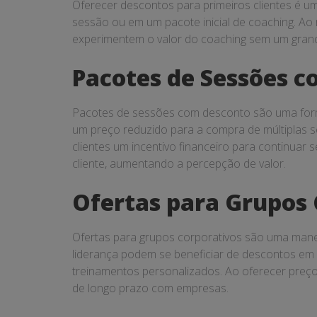
Oferecer descontos para primeiros clientes é um
sessão ou em um pacote inicial de coaching. Ao r
experimentem o valor do coaching sem um grande
Pacotes de Sessões 
Pacotes de sessões com desconto são uma form
um preço reduzido para a compra de múltiplas s
clientes um incentivo financeiro para continua
cliente, aumentando a percepção de valor.
Ofertas para Grupos 
Ofertas para grupos corporativos são uma manei
liderança podem se beneficiar de descontos em
treinamentos personalizados. Ao oferecer preço
de longo prazo com empresas.