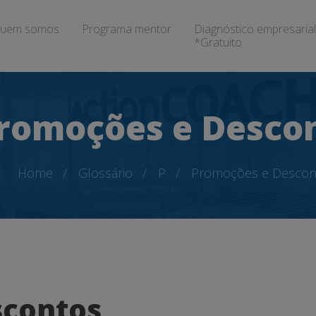
uem somos
Programa mentor
Diagnóstico empresarial
*Gratuito
romoções e Desco
Home
Glossário
P
Promoções e Descon
scontos