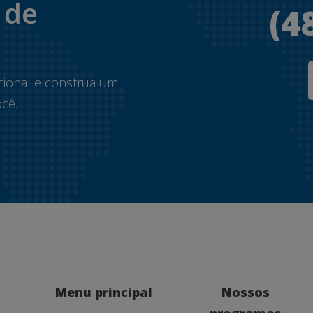
 de
(4
.
cional e construa um
cê.
Menu principal
Nossos