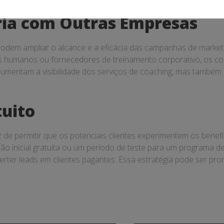
ia com Outras Empresas
dem ampliar o alcance e a eficácia das campanhas de marketi
s humanos ou fornecedores de treinamento corporativo, os c
umentam a visibilidade dos serviços de coaching, mas também 
tuito
az de permitir que os potenciais clientes experimentem os ben
são inicial gratuita ou um período de teste para um programa 
ter leads em clientes pagantes. Essa estratégia pode ser pro