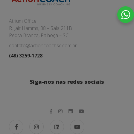
Atrium Office
R. Jair Hamms, 38 – Sala 211B
Pedra Branca, Palhoça – SC
contato@actioncoachsc.com.br
(48) 3259-1728
Siga-nos nas redes sociais