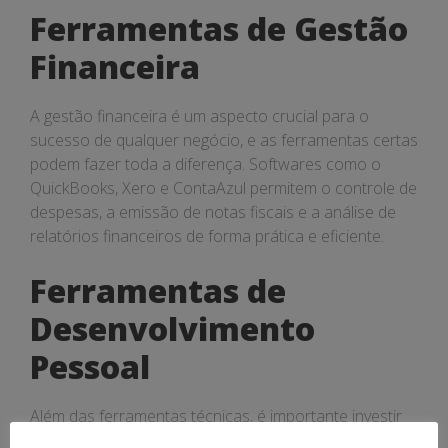
Ferramentas de Gestão
Financeira
A gestão financeira é um aspecto crucial para o
sucesso de qualquer negócio, e as ferramentas certas
podem fazer toda a diferença. Softwares como o
QuickBooks, Xero e ContaAzul permitem o controle de
despesas, a emissão de notas fiscais e a análise de
relatórios financeiros de forma prática e eficiente.
Ferramentas de
Desenvolvimento
Pessoal
Além das ferramentas técnicas, é importante investir
no desenvolvimento pessoal e profissional.