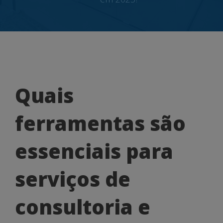
Quais
Quais
ferramentas
ferramentas são
são
essenciais
essenciais para
para
serviços de
serviços
de
consultoria e
consultoria