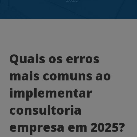
Quais
Quais os erros
os
mais comuns ao
erros
mais
implementar
comuns
consultoria
ao
implementar
empresa em 2025?
consultoria