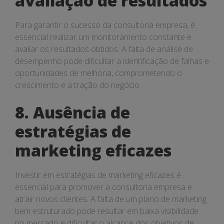
avaliação de resultados
Para garantir o sucesso da consultoria empresa, é
essencial realizar um monitoramento constante e
avaliar os resultados obtidos. A falta de análise de
desempenho pode dificultar a identificação de falhas e
oportunidades de melhoria, comprometendo o
crescimento e a tração do negócio.
8. Ausência de
estratégias de
marketing eficazes
Investir em estratégias de marketing eficazes é
essencial para promover a consultoria empresa e
atrair novos clientes. A falta de um plano de marketing
bem estruturado pode resultar em baixa visibilidade
no mercado e dificultar o alcance dos objetivos de