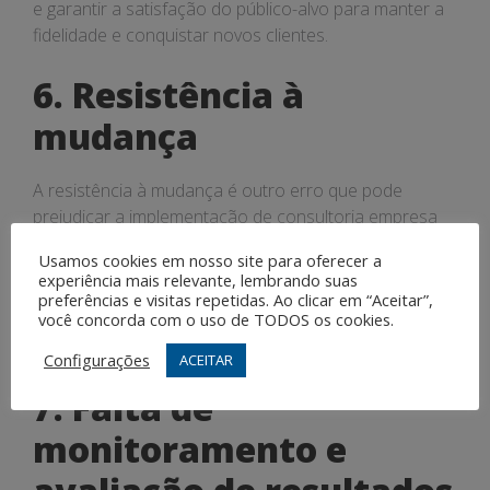
e garantir a satisfação do público-alvo para manter a
fidelidade e conquistar novos clientes.
6. Resistência à
mudança
A resistência à mudança é outro erro que pode
prejudicar a implementação de consultoria empresa
em 2025. É importante estar aberto a novas ideias,
Usamos cookies em nosso site para oferecer a
processos e tecnologias, adaptando-se às
experiência mais relevante, lembrando suas
transformações do mercado e buscando
preferências e visitas repetidas. Ao clicar em “Aceitar”,
você concorda com o uso de TODOS os cookies.
constantemente a inovação para se manter relevante
e competitivo.
Configurações
ACEITAR
7. Falta de
monitoramento e