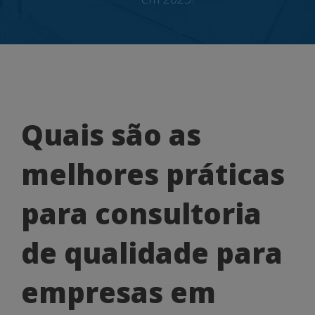
Quais
Quais são as
são
melhores práticas
as
melhores
para consultoria
práticas
de qualidade para
para
consultoria
empresas em
de