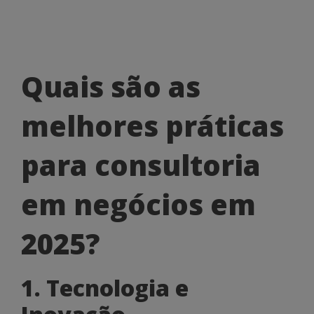
Quais
Quais são as
são
melhores práticas
as
melhores
para consultoria
práticas
em negócios em
para
consultoria
2025?
em
1. Tecnologia e
negócios