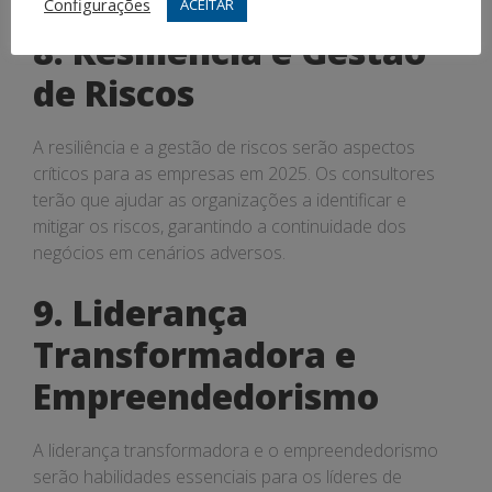
Configurações
ACEITAR
8. Resiliência e Gestão
de Riscos
A resiliência e a gestão de riscos serão aspectos
críticos para as empresas em 2025. Os consultores
terão que ajudar as organizações a identificar e
mitigar os riscos, garantindo a continuidade dos
negócios em cenários adversos.
9. Liderança
Transformadora e
Empreendedorismo
A liderança transformadora e o empreendedorismo
serão habilidades essenciais para os líderes de