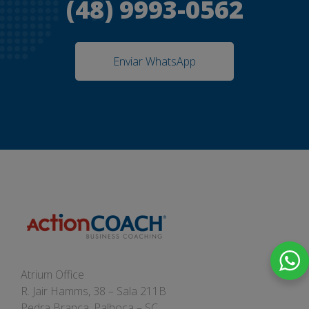
(48) 9993-0562
Enviar WhatsApp
Atrium Office
R. Jair Hamms, 38 – Sala 211B
Pedra Branca, Palhoça – SC