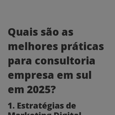
Quais
Quais são as
são
melhores práticas
as
melhores
para consultoria
práticas
empresa em sul
para
consultoria
em 2025?
empresa
1. Estratégias de
em