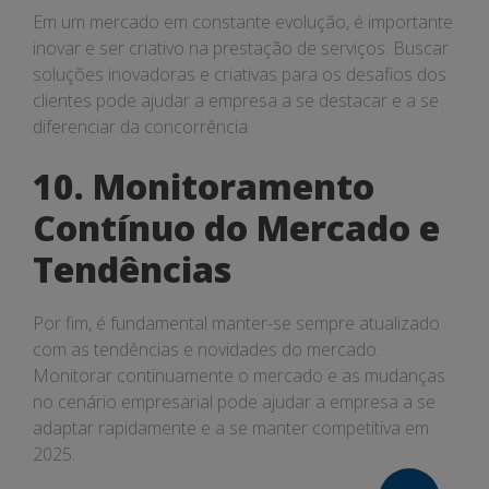
Em um mercado em constante evolução, é importante
inovar e ser criativo na prestação de serviços. Buscar
soluções inovadoras e criativas para os desafios dos
clientes pode ajudar a empresa a se destacar e a se
diferenciar da concorrência.
10. Monitoramento
Contínuo do Mercado e
Tendências
Por fim, é fundamental manter-se sempre atualizado
com as tendências e novidades do mercado.
Monitorar continuamente o mercado e as mudanças
no cenário empresarial pode ajudar a empresa a se
adaptar rapidamente e a se manter competitiva em
2025.