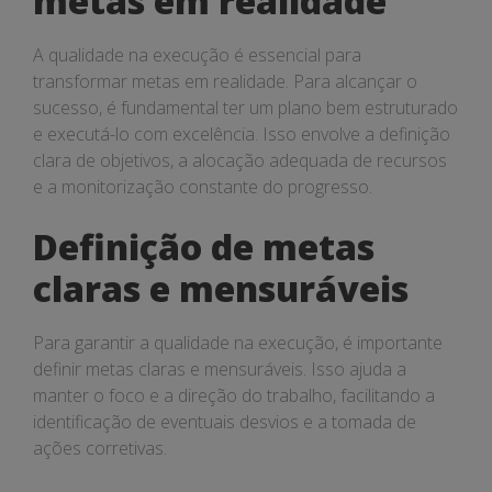
metas em realidade
A qualidade na execução é essencial para
transformar metas em realidade. Para alcançar o
sucesso, é fundamental ter um plano bem estruturado
e executá-lo com excelência. Isso envolve a definição
clara de objetivos, a alocação adequada de recursos
e a monitorização constante do progresso.
Definição de metas
claras e mensuráveis
Para garantir a qualidade na execução, é importante
definir metas claras e mensuráveis. Isso ajuda a
manter o foco e a direção do trabalho, facilitando a
identificação de eventuais desvios e a tomada de
ações corretivas.