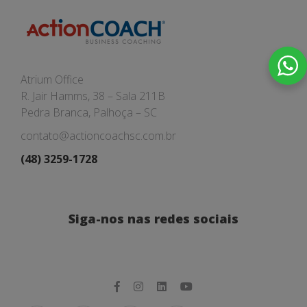
Atrium Office
R. Jair Hamms, 38 – Sala 211B
Pedra Branca, Palhoça – SC
contato@actioncoachsc.com.br
(48) 3259-1728
Siga-nos nas redes sociais