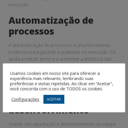
execução.
Automatização de
processos
A automatização de processos é uma ferramenta
poderosa para garantir a qualidade na execução. Ela
ajuda a reduzir erros e a aumentar a eficiência das
operações, garantindo o alcance das metas
estabelecidas.
Usamos cookies em nosso site para oferecer a
experiência mais relevante, lembrando suas
preferências e visitas repetidas. Ao clicar em “Aceitar”,
Investimento em
você concorda com o uso de TODOS os cookies.
capacitação e
Configurações
ACEITAR
desenvolvimento
Investir na capacitação e desenvolvimento da equipe