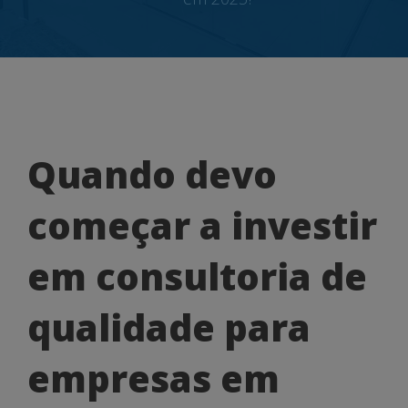
Quando
Quando devo
devo
começar a investir
começar
a
em consultoria de
investir
qualidade para
em
consultoria
empresas em
de