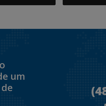
to
de um
 de
(4
.