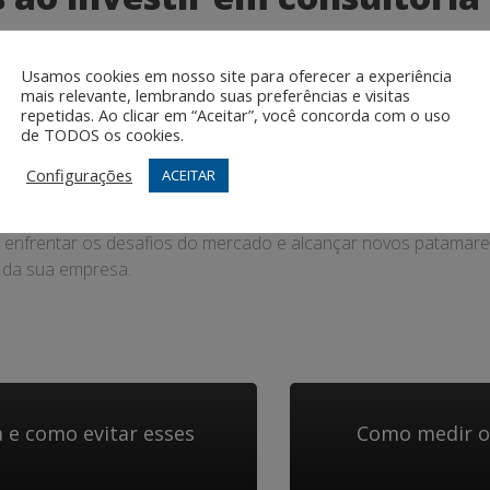
m 2025, você pode esperar resultados tangíveis e mensuráveis 
Usamos cookies em nosso site para oferecer a experiência
cional e da satisfação do cliente, a consultoria pode impulsio
mais relevante, lembrando suas preferências e visitas
repetidas. Ao clicar em “Aceitar”, você concorda com o uso
de TODOS os cookies.
 sobre investir em consulto
Configurações
ACEITAR
025 pode ser a chave para o sucesso e o crescimento do seu ne
enfrentar os desafios do mercado e alcançar novos patamares 
 da sua empresa.
 e como evitar esses
Como medir o