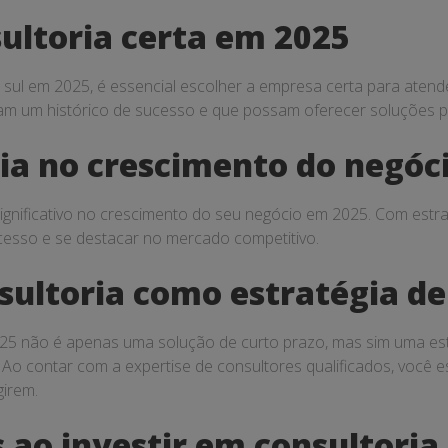
ultoria certa em 2025
no sul em 2025, é essencial escolher a empresa certa para ate
am um histórico de sucesso e que possam oferecer soluções p
ia no crescimento do negóc
ignificativo no crescimento do seu negócio em 2025. Com estr
esso e se destacar no mercado competitivo.
ultoria como estratégia de
2025 não é apenas uma solução de curto prazo, mas sim uma est
 Ao contar com a expertise de consultores qualificados, você 
girem.
 ao investir em consultoria