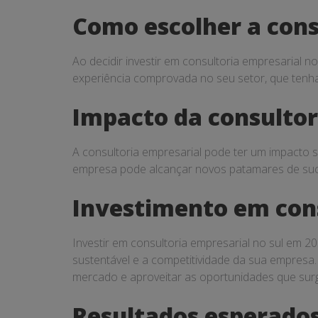
2025?
Como escolher a cons
Ao decidir investir em consultoria empresarial 
experiência comprovada no seu setor, que tenh
Impacto da consultor
A consultoria empresarial pode ter um impacto s
empresa pode alcançar novos patamares de suc
Investimento em cons
Investir em consultoria empresarial no sul em 
sustentável e a competitividade da sua empresa.
mercado e aproveitar as oportunidades que sur
Resultados esperados