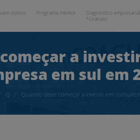
uem somos
Programa mentor
Diagnóstico empresarial
*Gratuito
começar a investir
presa em sul em 
Q
Quando devo começar a investir em consulto