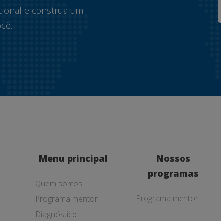
cional e construa um
cê.
Menu principal
Nossos
programas
Quem somos
Programa mentor
Programa mentor
Diagnóstico