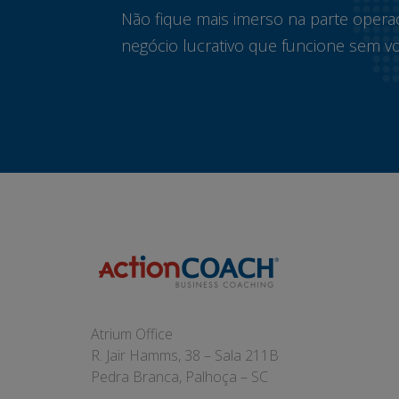
Não fique mais imerso na parte opera
negócio lucrativo que funcione sem vo
Atrium Office
R. Jair Hamms, 38 – Sala 211B
Pedra Branca, Palhoça – SC