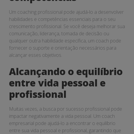
Um coaching profissional pode ajudá-lo a desenvolver
habilidades e competências essenciais para o seu
crescimento profissional. Se você deseja melhorar sua
comunicação, liderança, tomada de decisão ou
qualquer outra habilidade específica, um coach pode
fornecer o suporte e orientação necessários para
alcançar esses objetivos.
Alcançando o equilíbrio
entre vida pessoal e
profissional
Muitas vezes, a busca por sucesso profissional pode
impactar negativamente a vida pessoal. Um coach
empresarial pode ajudá-lo a encontrar o equilíbrio
entre sua vida pessoal e profissional, garantindo que