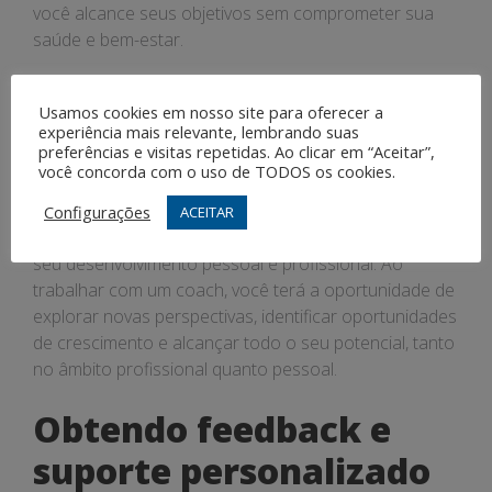
você alcance seus objetivos sem comprometer sua
saúde e bem-estar.
Investindo no seu
Usamos cookies em nosso site para oferecer a
desenvolvimento
experiência mais relevante, lembrando suas
preferências e visitas repetidas. Ao clicar em “Aceitar”,
pessoal e profissional
você concorda com o uso de TODOS os cookies.
Configurações
ACEITAR
O coaching profissional é uma forma de investir no
seu desenvolvimento pessoal e profissional. Ao
trabalhar com um coach, você terá a oportunidade de
explorar novas perspectivas, identificar oportunidades
de crescimento e alcançar todo o seu potencial, tanto
no âmbito profissional quanto pessoal.
Obtendo feedback e
suporte personalizado