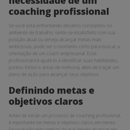
necessidade de um
coaching profissional
Se você está enfrentando desafios constantes no
ambiente de trabalho, sente-se insatisfeito com sua
posição atual ou deseja alcançar metas mais
ambiciosas, pode ser o momento certo para buscar a
orientação de um coach empresarial. Esse
profissional irá ajudá-lo a identificar suas habilidades,
pontos fortes e áreas de melhoria, além de traçar um
plano de ação para alcançar seus objetivos.
Definindo metas e
objetivos claros
Antes de iniciar um processo de coaching profissional,
é importante ter metas e objetivos claros em mente.
Se você não tem certeza do que deseja alcançar em