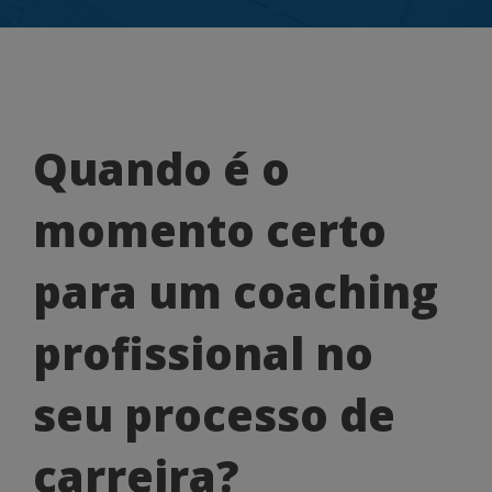
Quando
Quando é o
é
momento certo
o
momento
para um coaching
certo
profissional no
para
um
seu processo de
coaching
carreira?
profissional