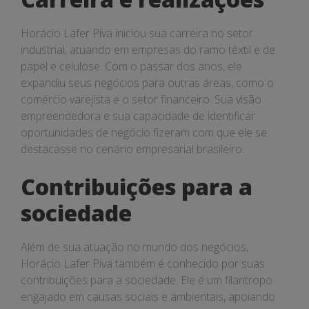
Horácio Lafer Piva iniciou sua carreira no setor
industrial, atuando em empresas do ramo têxtil e de
papel e celulose. Com o passar dos anos, ele
expandiu seus negócios para outras áreas, como o
comércio varejista e o setor financeiro. Sua visão
empreendedora e sua capacidade de identificar
oportunidades de negócio fizeram com que ele se
destacasse no cenário empresarial brasileiro.
Contribuições para a
sociedade
Além de sua atuação no mundo dos negócios,
Horácio Lafer Piva também é conhecido por suas
contribuições para a sociedade. Ele é um filantropo
engajado em causas sociais e ambientais, apoiando