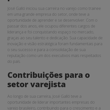
José Galló iniciou sua carreira no varejo como trainee
em uma grande empresa do setor, onde teve a
oportunidade de aprender e se desenvolver. Com o
passar dos anos, ele ocupou diferentes cargos de
liderança e foi conquistando espaço no mercado,
graças ao seu talento e dedicação. Sua capacidade de
inovação e visão estratégica foram fundamentais para
o seu sucesso e para a consolidação de sua
reputação como um dos executivos mais respeitados
do país.
Contribuições para o
setor varejista
Ao longo de sua carreira, José Galló teve a
oportunidade de liderar importantes empresas do
varejo brasileiro, contribuindo para o crescimento e a