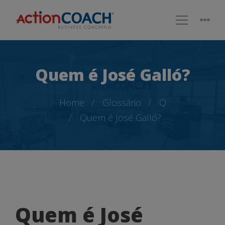
Quem é José Galló?
Home
Glossário
Q
Quem é José Galló?
Quem
Quem é José