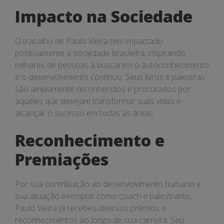
Impacto na Sociedade
O trabalho de Paulo Vieira tem impactado
positivamente a sociedade brasileira, inspirando
milhares de pessoas a buscarem o autoconhecimento
e o desenvolvimento contínuo. Seus livros e palestras
são amplamente reconhecidos e procurados por
aqueles que desejam transformar suas vidas e
alcançar o sucesso em todas as áreas.
Reconhecimento e
Premiações
Por sua contribuição ao desenvolvimento humano e
sua atuação exemplar como coach e palestrante,
Paulo Vieira já recebeu diversos prêmios e
reconhecimentos ao longo de sua carreira. Seu