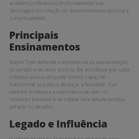
acadêmica influenciou profundamente sua
abordagem em relação ao desenvolvimento pessoal e
à espiritualidade.
Principais
Ensinamentos
Wayne Dyer defendia a importância da autoaceitação,
do perdão e do amor próprio. Ele acreditava que cada
indivíduo possui um poder interior capaz de
transformar sua vida e alcançar a felicidade. Dyer
também enfatizava a importância de viver no
momento presente e de cultivar uma atitude positiva
perante os desafios.
Legado e Influência