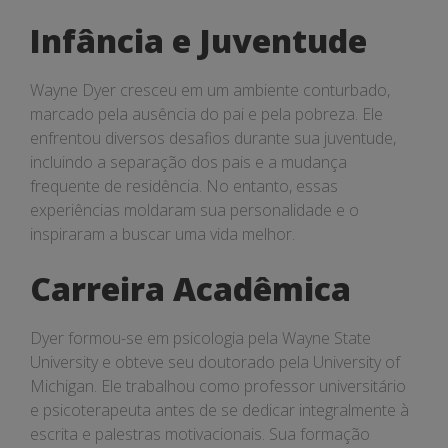
Infância e Juventude
Wayne Dyer cresceu em um ambiente conturbado,
marcado pela ausência do pai e pela pobreza. Ele
enfrentou diversos desafios durante sua juventude,
incluindo a separação dos pais e a mudança
frequente de residência. No entanto, essas
experiências moldaram sua personalidade e o
inspiraram a buscar uma vida melhor.
Carreira Acadêmica
Dyer formou-se em psicologia pela Wayne State
University e obteve seu doutorado pela University of
Michigan. Ele trabalhou como professor universitário
e psicoterapeuta antes de se dedicar integralmente à
escrita e palestras motivacionais. Sua formação