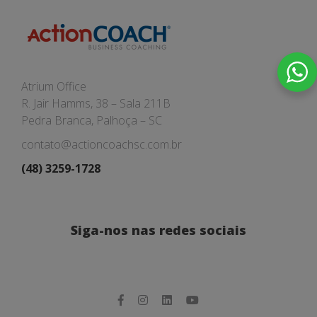
Atrium Office
R. Jair Hamms, 38 – Sala 211B
Pedra Branca, Palhoça – SC
contato@actioncoachsc.com.br
(48) 3259-1728
Siga-nos nas redes sociais