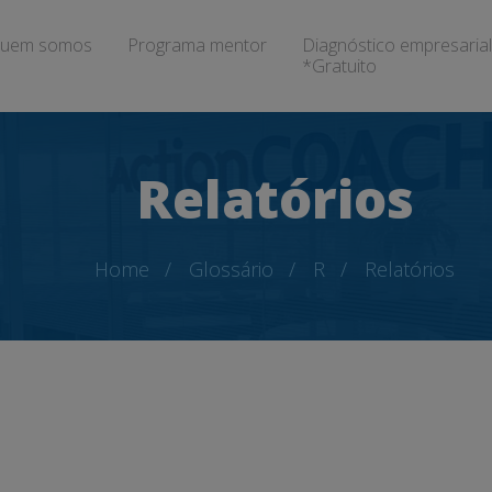
uem somos
Programa mentor
Diagnóstico empresarial
*Gratuito
Relatórios
Home
Glossário
R
Relatórios