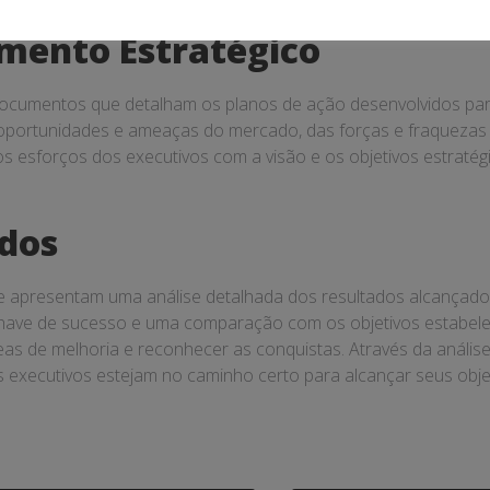
amento Estratégico
documentos que detalham os planos de ação desenvolvidos para
 oportunidades e ameaças do mercado, das forças e fraquezas 
os esforços dos executivos com a visão e os objetivos estrat
ados
e apresentam uma análise detalhada dos resultados alcançado
ave de sucesso e uma comparação com os objetivos estabelecid
reas de melhoria e reconhecer as conquistas. Através da análi
s executivos estejam no caminho certo para alcançar seus objet