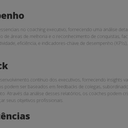
penho
senciais no coaching executivo, fornecendo uma análise deta
ção de áreas de melhoria e o reconhecimento de conquistas, fac
utividade, eficiência, e indicadores-chave de desempenho (KPI
ck
esenvolvimento contínuo dos executivos, fornecendo insights 
ios podem ser baseados em feedbacks de colegas, subordinados 
to. Através da análise desses relatórios, os coaches podem cr
r seus objetivos profissionais.
tências