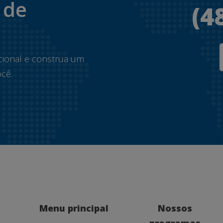
 de
(4
.
cional e construa um
cê.
Menu principal
Nossos