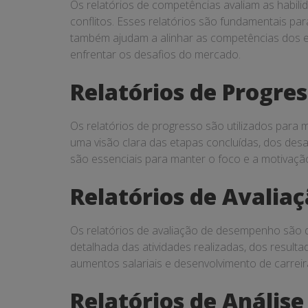
Os relatórios de competências avaliam as habil
conflitos. Esses relatórios são fundamentais pa
também ajudam a alinhar as competências dos e
enfrentar os desafios do mercado.
Relatórios de Progre
Os relatórios de progresso são utilizados para
uma visão clara das etapas concluídas, dos des
são essenciais para manter o foco e a motivação
Relatórios de Avali
Os relatórios de avaliação de desempenho são 
detalhada das atividades realizadas, dos resul
aumentos salariais e desenvolvimento de carrei
Relatórios de Anális