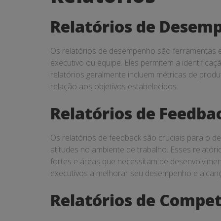
Relatórios de Desem
Os relatórios de desempenho são ferramentas es
executivo ou equipe. Eles permitem a identifica
relatórios geralmente incluem métricas de prod
relação aos objetivos estabelecidos.
Relatórios de Feedba
Os relatórios de feedback são cruciais para o d
atitudes no ambiente de trabalho. Esses relatór
fortes e áreas que necessitam de desenvolvimen
executivos a melhorar seu desempenho e alcança
Relatórios de Compe