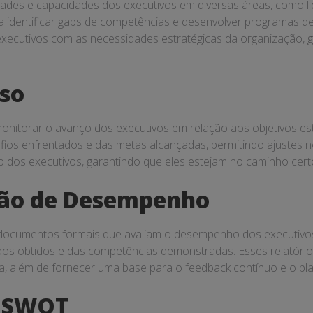
idades e capacidades dos executivos em diversas áreas, como 
ra identificar gaps de competências e desenvolver programas d
xecutivos com as necessidades estratégicas da organização, g
sso
 monitorar o avanço dos executivos em relação aos objetivos e
afios enfrentados e das metas alcançadas, permitindo ajustes 
 dos executivos, garantindo que eles estejam no caminho certo
ação de Desempenho
documentos formais que avaliam o desempenho dos executivos
tados obtidos e das competências demonstradas. Esses relatóri
ra, além de fornecer uma base para o feedback contínuo e o p
e SWOT