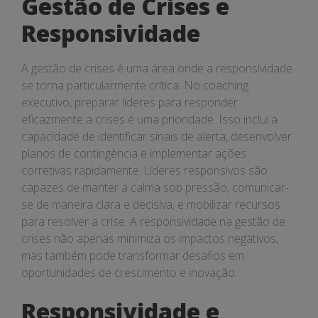
Gestão de Crises e
Responsividade
A gestão de crises é uma área onde a responsividade
se torna particularmente crítica. No coaching
executivo, preparar líderes para responder
eficazmente a crises é uma prioridade. Isso inclui a
capacidade de identificar sinais de alerta, desenvolver
planos de contingência e implementar ações
corretivas rapidamente. Líderes responsivos são
capazes de manter a calma sob pressão, comunicar-
se de maneira clara e decisiva, e mobilizar recursos
para resolver a crise. A responsividade na gestão de
crises não apenas minimiza os impactos negativos,
mas também pode transformar desafios em
oportunidades de crescimento e inovação.
Responsividade e