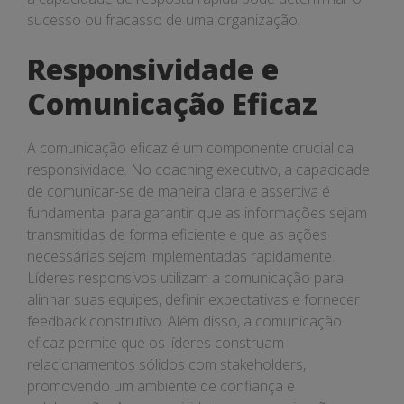
sucesso ou fracasso de uma organização.
Responsividade e
Comunicação Eficaz
A comunicação eficaz é um componente crucial da
responsividade. No coaching executivo, a capacidade
de comunicar-se de maneira clara e assertiva é
fundamental para garantir que as informações sejam
transmitidas de forma eficiente e que as ações
necessárias sejam implementadas rapidamente.
Líderes responsivos utilizam a comunicação para
alinhar suas equipes, definir expectativas e fornecer
feedback construtivo. Além disso, a comunicação
eficaz permite que os líderes construam
relacionamentos sólidos com stakeholders,
promovendo um ambiente de confiança e