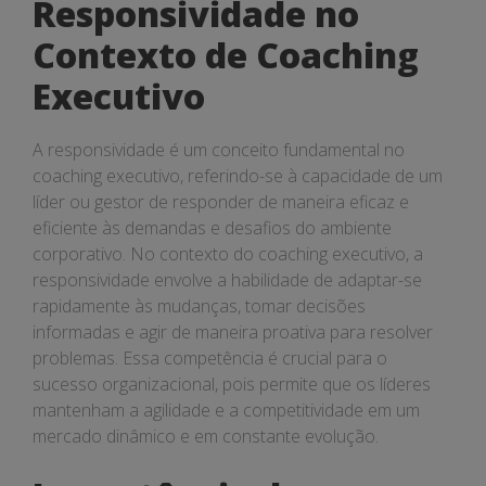
Responsividade no
Contexto de Coaching
Executivo
A responsividade é um conceito fundamental no
coaching executivo, referindo-se à capacidade de um
líder ou gestor de responder de maneira eficaz e
eficiente às demandas e desafios do ambiente
corporativo. No contexto do coaching executivo, a
responsividade envolve a habilidade de adaptar-se
rapidamente às mudanças, tomar decisões
informadas e agir de maneira proativa para resolver
problemas. Essa competência é crucial para o
sucesso organizacional, pois permite que os líderes
mantenham a agilidade e a competitividade em um
mercado dinâmico e em constante evolução.