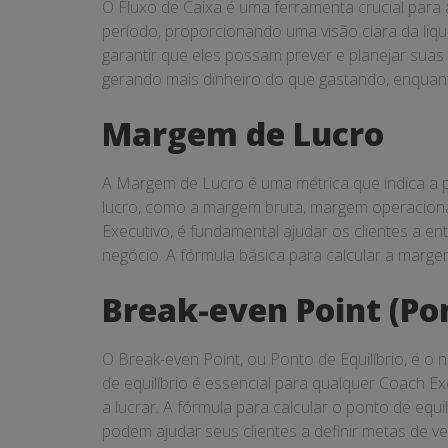
O Fluxo de Caixa é uma ferramenta crucial para
período, proporcionando uma visão clara da liqui
garantir que eles possam prever e planejar suas
gerando mais dinheiro do que gastando, enquanto
Margem de Lucro
A Margem de Lucro é uma métrica que indica a 
lucro, como a margem bruta, margem operacional
Executivo, é fundamental ajudar os clientes a e
negócio. A fórmula básica para calcular a margem 
Break-even Point (Pon
O Break-even Point, ou Ponto de Equilíbrio, é o 
de equilíbrio é essencial para qualquer Coach E
a lucrar. A fórmula para calcular o ponto de equ
podem ajudar seus clientes a definir metas de ven