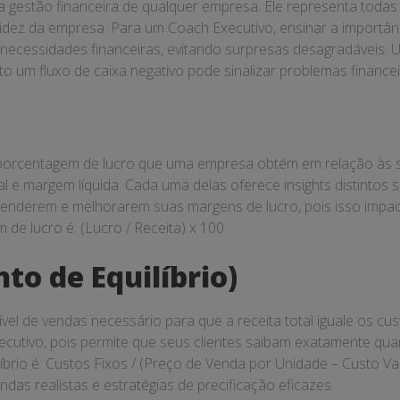
 a gestão financeira de qualquer empresa. Ele representa toda
dez da empresa. Para um Coach Executivo, ensinar a importância
 necessidades financeiras, evitando surpresas desagradáveis. U
 um fluxo de caixa negativo pode sinalizar problemas financei
porcentagem de lucro que uma empresa obtém em relação às sua
 e margem líquida. Cada uma delas oferece insights distintos
ntenderem e melhorarem suas margens de lucro, pois isso impa
de lucro é: (Lucro / Receita) x 100.
to de Equilíbrio)
nível de vendas necessário para que a receita total iguale os c
xecutivo, pois permite que seus clientes saibam exatamente qu
ilíbrio é: Custos Fixos / (Preço de Venda por Unidade – Custo 
das realistas e estratégias de precificação eficazes.