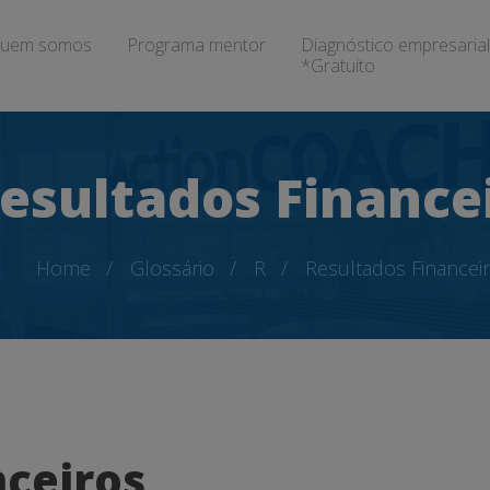
uem somos
Programa mentor
Diagnóstico empresarial
*Gratuito
esultados Finance
Home
Glossário
R
Resultados Financei
nceiros