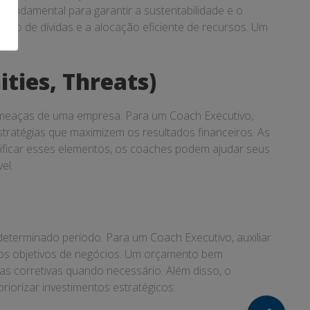
fundamental para garantir a sustentabilidade e o
estão de dívidas e a alocação eficiente de recursos. Um
s.
ties, Threats)
e ameaças de uma empresa. Para um Coach Executivo,
tratégias que maximizem os resultados financeiros. As
tificar esses elementos, os coaches podem ajudar seus
el.
terminado período. Para um Coach Executivo, auxiliar
o dos objetivos de negócios. Um orçamento bem
s corretivas quando necessário. Além disso, o
iorizar investimentos estratégicos.