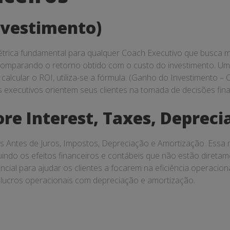
nvestimento)
trica fundamental para qualquer Coach Executivo que busca mel
, comparando o retorno obtido com o custo do investimento. Um 
alcular o ROI, utiliza-se a fórmula: (Ganho do Investimento – 
 executivos orientem seus clientes na tomada de decisões fina
re Interest, Taxes, Depreci
os Antes de Juros, Impostos, Depreciação e Amortização. Essa m
indo os efeitos financeiros e contábeis que não estão direta
al para ajudar os clientes a focarem na eficiência operacional
lucros operacionais com depreciação e amortização.