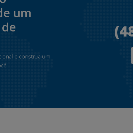
de um
 de
(4
.
cional e construa um
cê.