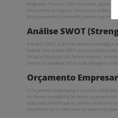
progresso. Para um Coach Executivo, ajudar os c
crescimento do negócio. Isso inclui a análise de
bom planejamento financeiro permite que os cli
Análise SWOT (Streng
A Análise SWOT é uma ferramenta estratégica ut
realizar uma análise SWOT é essencial para ent
forças e fraquezas são fatores internos, enqua
clientes a capitalizar sobre suas vantagens comp
Orçamento Empresar
O Orçamento Empresarial é um plano detalhado 
os clientes na elaboração de um orçamento efica
elaborado permite que os clientes monitorem se
orçamento serve como uma ferramenta de planeja