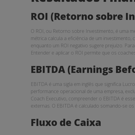
Financeiros
ROI (Retorno sobre I
O ROI, ou Retorno sobre Investimento, é uma mé
métrica calcula a eficiência de um investimento
enquanto um ROI negativo sugere prejuízo. Para c
Entender e aplicar o ROI permite que os coaches
EBITDA (Earnings Befo
EBITDA é uma sigla em inglês que significa Lucr
performance operacional de uma empresa, exclu
Coach Executivo, compreender o EBITDA é essenci
externas. O EBITDA é calculado somando-se os 
Fluxo de Caixa