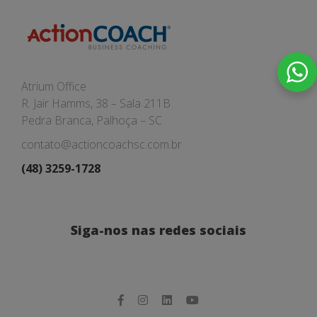
Atrium Office
R. Jair Hamms, 38 – Sala 211B
Pedra Branca, Palhoça – SC
contato@actioncoachsc.com.br
(48) 3259-1728
Siga-nos nas redes sociais