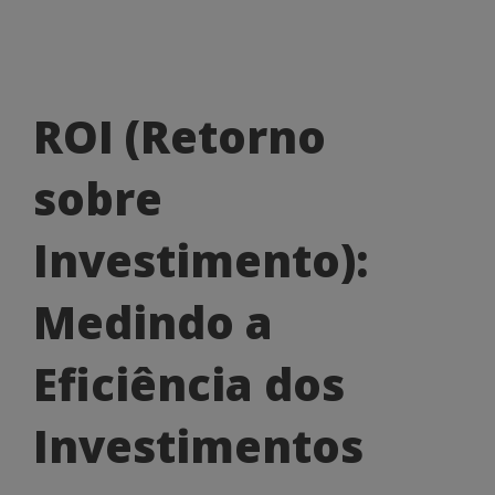
ROI
ROI (Retorno
(Retorno
sobre
sobre
Investimento):
Investimento):
Medindo
Medindo a
a
Eficiência
Eficiência dos
dos
Investimentos
Investimentos