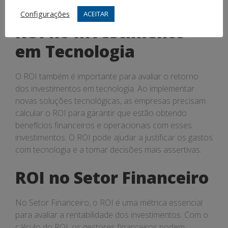
confiáveis pode dificultar o cálculo do ROI.
Configurações
ACEITAR
ROI no Investimento
em Tecnologia
O ROI também é importante para avaliar o retorno
dos investimentos em tecnologia. Ao implementar
novas soluções tecnológicas, as empresas precisam
calcular o ROI para garantir que estão obtendo
benefícios financeiros e operacionais com esses
investimentos. O ROI pode ajudar a justificar os gastos
com tecnologia e a tomar decisões mais assertivas.
ROI no Setor Financeiro
No Setor Financeiro, o ROI é uma métrica essencial
para avaliar a rentabilidade dos investimentos. Com o
cálculo do ROI, os gestores financeiros podem