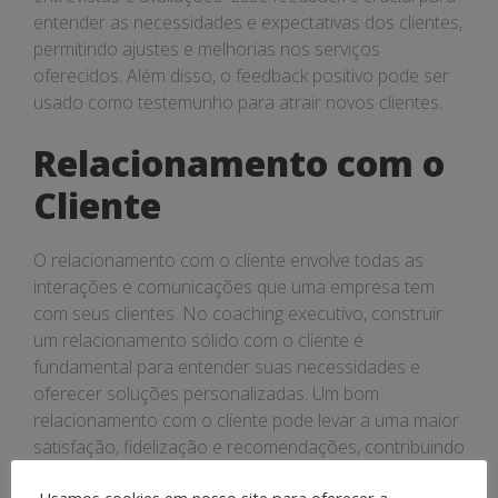
entender as necessidades e expectativas dos clientes,
permitindo ajustes e melhorias nos serviços
oferecidos. Além disso, o feedback positivo pode ser
usado como testemunho para atrair novos clientes.
Relacionamento com o
Cliente
O relacionamento com o cliente envolve todas as
interações e comunicações que uma empresa tem
com seus clientes. No coaching executivo, construir
um relacionamento sólido com o cliente é
fundamental para entender suas necessidades e
oferecer soluções personalizadas. Um bom
relacionamento com o cliente pode levar a uma maior
satisfação, fidelização e recomendações, contribuindo
para o crescimento sustentável do negócio.
Usamos cookies em nosso site para oferecer a