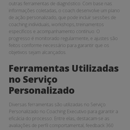
outras ferramentas de diagnóstico. Com base nas
informações coletadas, o coach desenvolve um plano
de ação personalizado, que pode incluir sessões de
coaching individuais, workshops, treinamentos
específicos e acompanhamento contínuo. O
progresso é monitorado regularmente, e ajustes são
feitos conforme necessário para garantir que os
objetivos sejam alcançados.
Ferramentas Utilizadas
no Serviço
Personalizado
Diversas ferramentas são utilizadas no Serviço
Personalizado no Coaching Executivo para garantir a
eficácia do processo. Entre elas, destacam-se as
avaliações de perfil comportamental, feedback 360