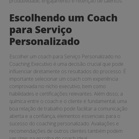
produtividade, engajamento e retenção de talentos.
Escolhendo um Coach
para Serviço
Personalizado
Escolher um coach para Serviço Personalizado no
Coaching Executivo é uma decisão crucial que pode
influenciar diretamente os resultados do processo. É
importante selecionar um coach com experiência
comprovada no nicho executivo, bem como
habilidades e certificações relevantes. Além disso, a
química entre o coach e o cliente é fundamental; uma
boa relação de trabalho pode facilitar a comunicação
aberta e a confiança, elementos essenciais para o
sucesso do coaching personalizado. Avaliações e
recomendações de outros clientes também podem
ser úteis na escolha do coach ideal.