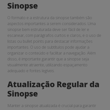
Sinopse
O formato e a estrutura da sinopse também são
aspectos importantes a serem considerados. Uma
sinopse bem estruturada deve ser fácil de ler e
escanear, com parágrafos curtos e claros, e o uso de
listas ou bullet points para destacar informações
importantes. O uso de subtítulos pode ajudar a
organizar o conteúdo e facilitar a navegação. Além
disso, é importante garantir que a sinopse seja
visualmente atraente, utilizando espaçamento
adequado e fontes legíveis.
Atualização Regular da
Sinopse
Manter a sinopse atualizada é crucial para garantir