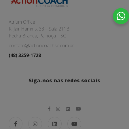
Atrium Office
R. Jair Hamms, 38 – Sala 211B
Pedra Branca, Palhoça – SC
contato@actioncoachsc.com.br
(48) 3259-1728
Siga-nos nas redes sociais