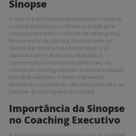
Sinopse
A sinopse é uma ferramenta essencial no mundo do
coaching executivo, pois oferece uma visão geral
concisa e clara sobre o conteúdo de um programa,
livro ou sessão de coaching. Ela serve como um
resumo que destaca os pontos principais e os
objetivos a serem alcançados, facilitando a
compreensão e o interesse do público-alvo. No
contexto do coaching executivo, a sinopse é utilizada
para atrair executivos e líderes empresariais,
fornecendo uma prévia do valor que podem obter ao
participar de um programa de coaching.
Importância da Sinopse
no Coaching Executivo
A sinopse desempenha um papel crucial no marketing