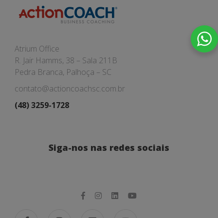
Atrium Office
R. Jair Hamms, 38 – Sala 211B
Pedra Branca, Palhoça – SC
contato@actioncoachsc.com.br
(48) 3259-1728
Siga-nos nas redes sociais