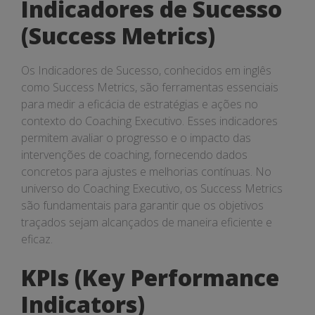
Indicadores de Sucesso
(Success Metrics)
Os Indicadores de Sucesso, conhecidos em inglês
como Success Metrics, são ferramentas essenciais
para medir a eficácia de estratégias e ações no
contexto do Coaching Executivo. Esses indicadores
permitem avaliar o progresso e o impacto das
intervenções de coaching, fornecendo dados
concretos para ajustes e melhorias contínuas. No
universo do Coaching Executivo, os Success Metrics
são fundamentais para garantir que os objetivos
traçados sejam alcançados de maneira eficiente e
eficaz.
KPIs (Key Performance
Indicators)