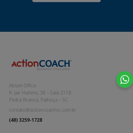
Atrium Office
R. Jair Hamms, 38 – Sala 211B
Pedra Branca, Palhoça – SC
contato@actioncoachsc.com.br
(48) 3259-1728