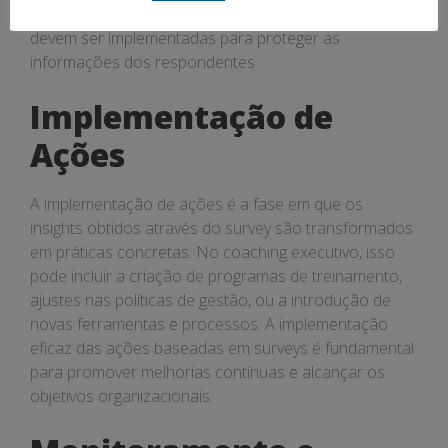
Políticas claras de privacidade e segurança de dados
devem ser implementadas para proteger as
informações dos respondentes.
Implementação de
Ações
A implementação de ações é a fase em que os
insights obtidos através do survey são transformados
em práticas concretas. No coaching executivo, isso
pode incluir a criação de programas de treinamento,
ajustes nas políticas de gestão, ou a introdução de
novas ferramentas e processos. A implementação
eficaz das ações baseadas em surveys é fundamental
para promover melhorias contínuas e alcançar os
objetivos organizacionais.