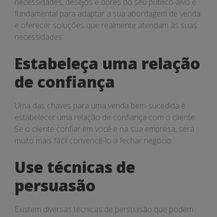
necessidades, desejos e dores do seu público-alvo é
fundamental para adaptar a sua abordagem de venda
e oferecer soluções que realmente atendam às suas
necessidades.
Estabeleça uma relação
de confiança
Uma das chaves para uma venda bem-sucedida é
estabelecer uma relação de confiança com o cliente.
Se o cliente confiar em você e na sua empresa, será
muito mais fácil convencê-lo a fechar negócio.
Use técnicas de
persuasão
Existem diversas técnicas de persuasão que podem