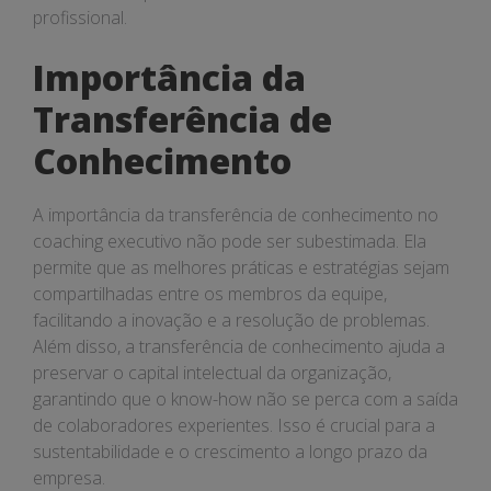
profissional.
Importância da
Transferência de
Conhecimento
A importância da transferência de conhecimento no
coaching executivo não pode ser subestimada. Ela
permite que as melhores práticas e estratégias sejam
compartilhadas entre os membros da equipe,
facilitando a inovação e a resolução de problemas.
Além disso, a transferência de conhecimento ajuda a
preservar o capital intelectual da organização,
garantindo que o know-how não se perca com a saída
de colaboradores experientes. Isso é crucial para a
sustentabilidade e o crescimento a longo prazo da
empresa.