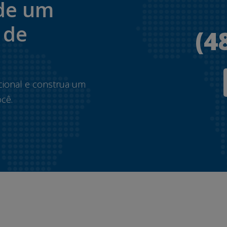
de um
 de
(4
.
cional e construa um
cê.