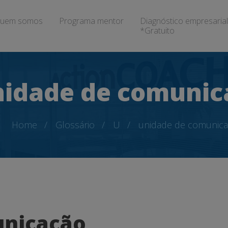
uem somos
Programa mentor
Diagnóstico empresarial
*Gratuito
nidade de comunic
Home
Glossário
U
unidade de comunic
unicação