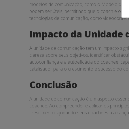
modelos de comunicação, como o Modelo de Com
podem ser úteis, permitindo que o coach e o co
tecnologias de comunicação, como videoconferên
Impacto da Unidade 
A unidade de comunicação tem um impacto signi
clareza sobre seus objetivos, identificar obstá
autoconfiança e a autoeficácia do coachee, cap
catalisador para o crescimento e sucesso do coa
Conclusão
A unidade de comunicação é um aspecto essencia
coachee. Ao compreender e aplicar os princípi
crescimento, ajudando seus coachees a alcançar 