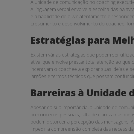
A unidade de comunicação no coaching executivo 
A linguagem verbal envolve a escolha das palavra
é a habilidade de ouvir atentamente e responde
crescimento e desenvolvimento do coachee, forne
Estratégias para Me
Existem várias estratégias que podem ser utiliz
ativa, que envolve prestar total atenção ao que
incentivam o coachee a explorar suas ideias e s
jargões e termos técnicos que possam confundi
Barreiras à Unidade
Apesar da sua importância, a unidade de comunic
preconceitos pessoais, falta de clareza nas me
podem distorcer a percepção das mensagens. A 
impedir a compreensão completa das necessid