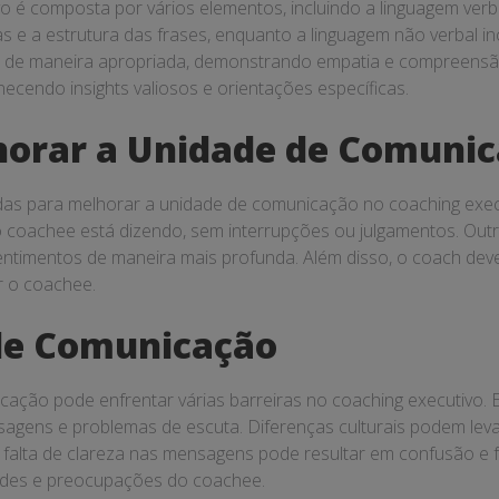
é composta por vários elementos, incluindo a linguagem verbal 
s e a estrutura das frases, enquanto a linguagem não verbal inc
r de maneira apropriada, demonstrando empatia e compreensão
cendo insights valiosos e orientações específicas.
lhorar a Unidade de Comuni
adas para melhorar a unidade de comunicação no coaching exec
 o coachee está dizendo, sem interrupções ou julgamentos. Outr
entimentos de maneira mais profunda. Além disso, o coach dev
r o coachee.
 de Comunicação
ação pode enfrentar várias barreiras no coaching executivo. Es
nsagens e problemas de escuta. Diferenças culturais podem lev
falta de clareza nas mensagens pode resultar em confusão e
ades e preocupações do coachee.