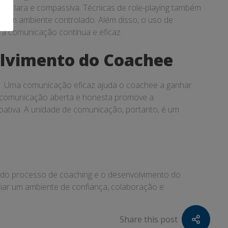
clara e compassiva. Técnicas de role-playing também
m um ambiente controlado. Além disso, o uso de
 a comunicação contínua e eficaz.
lvimento do Coachee
o. Uma comunicação eficaz ajuda o coachee a ganhar
uma comunicação aberta e honesta promove a
oativa. A unidade de comunicação, portanto, é um
a do processo de coaching e o desenvolvimento do
iar um ambiente de confiança, colaboração e
Share this post