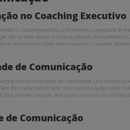
ção no Coaching Executivo
tal no coaching executivo, pois envolve a capacidade de transm
o não se limita apenas à troca de palavras, mas também inclui 
lecer uma conexão sólida entre o coach e o coachee, facilit
ade de Comunicação
oaching executivo não pode ser subestimada. Uma comunicaçã
 Além disso, uma comunicação clara e precisa ajuda a evitar m
ção é, portanto, um pilar central para o sucesso do coaching
e de Comunicação