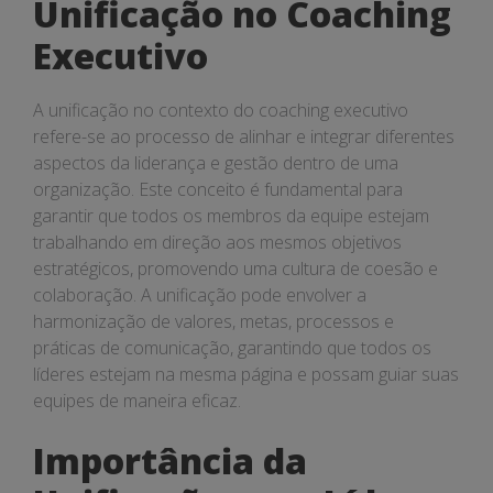
Unificação no Coaching
Executivo
A unificação no contexto do coaching executivo
refere-se ao processo de alinhar e integrar diferentes
aspectos da liderança e gestão dentro de uma
organização. Este conceito é fundamental para
garantir que todos os membros da equipe estejam
trabalhando em direção aos mesmos objetivos
estratégicos, promovendo uma cultura de coesão e
colaboração. A unificação pode envolver a
harmonização de valores, metas, processos e
práticas de comunicação, garantindo que todos os
líderes estejam na mesma página e possam guiar suas
equipes de maneira eficaz.
Importância da