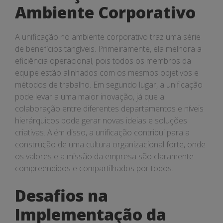
Ambiente Corporativo
A unificação no ambiente corporativo traz uma série
de benefícios tangíveis. Primeiramente, ela melhora a
eficiência operacional, pois todos os membros da
equipe estão alinhados com os mesmos objetivos e
métodos de trabalho. Em segundo lugar, a unificação
pode levar a uma maior inovação, já que a
colaboração entre diferentes departamentos e níveis
hierárquicos pode gerar novas ideias e soluções
criativas. Além disso, a unificação contribui para a
construção de uma cultura organizacional forte, onde
os valores e a missão da empresa são claramente
compreendidos e compartilhados por todos.
Desafios na
Implementação da