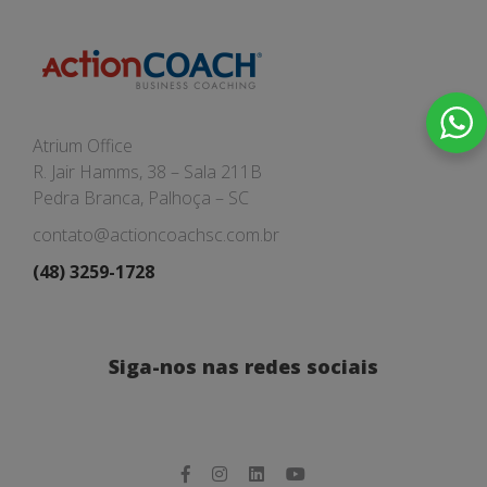
Atrium Office
R. Jair Hamms, 38 – Sala 211B
Pedra Branca, Palhoça – SC
contato@actioncoachsc.com.br
(48) 3259-1728
Siga-nos nas redes sociais