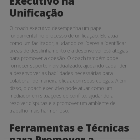
Executivo na
Unificação
O coach executivo desempenha um papel
fundamental no processo de unificação. Ele atua
como um facilitador, ajudando os líderes a identificar
áreas de desalinhamento e a desenvolver estratégias
para promover a coesão. O coach também pode
fornecer suporte individualizado, ajudando cada líder
a desenvolver as habilidades necessárias para
colaborar de maneira eficaz com seus colegas. Além
disso, o coach executivo pode atuar como um
mediador em situações de conflito, ajudando a
resolver disputas e a promover um ambiente de
trabalho mais harmonioso.
Ferramentas e Técnicas
para Promover a