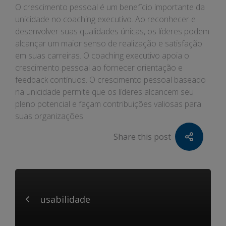
O crescimento pessoal é um benefício importante da
unicidade no coaching executivo. Ao reconhecer e
desenvolver suas qualidades únicas, os líderes podem
alcançar um maior senso de realização e satisfação
em suas carreiras. O coaching executivo apoia o
crescimento pessoal ao fornecer orientação e
feedback contínuos. O crescimento pessoal baseado
na unicidade permite que os líderes alcancem seu
pleno potencial e façam contribuições valiosas para
suas organizações.
Share this post
usabilidade