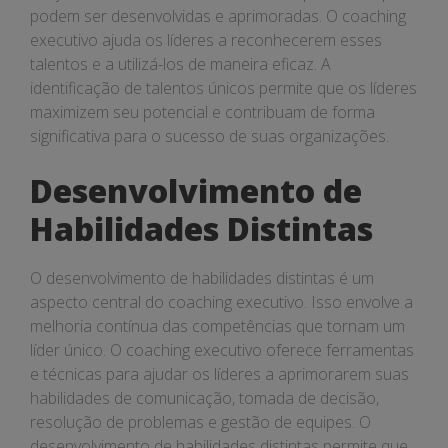
podem ser desenvolvidas e aprimoradas. O coaching
executivo ajuda os líderes a reconhecerem esses
talentos e a utilizá-los de maneira eficaz. A
identificação de talentos únicos permite que os líderes
maximizem seu potencial e contribuam de forma
significativa para o sucesso de suas organizações.
Desenvolvimento de
Habilidades Distintas
O desenvolvimento de habilidades distintas é um
aspecto central do coaching executivo. Isso envolve a
melhoria contínua das competências que tornam um
líder único. O coaching executivo oferece ferramentas
e técnicas para ajudar os líderes a aprimorarem suas
habilidades de comunicação, tomada de decisão,
resolução de problemas e gestão de equipes. O
desenvolvimento de habilidades distintas permite que