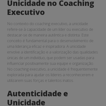
Unicidade no Coaching
Executivo
No contexto do coaching executivo, a unicidade
refere-se à capacidade de um líder ou executivo de
destacar-se de maneira autêntica e distinta. Este
conceito é fundamental para o desenvolvimento de
uma liderança eficaz e inspiradora. A unicidade
envolve a identificação e a valorização das qualidades
únicas de um indivíduo, que podem ser usadas para
influenciar positivamente sua equipe e organização.
No coaching executivo, a unicidade é frequentemente
explorada para ajudar os líderes a reconhecerem e
utilizarem suas forças e talentos inatos.
Autenticidade e
Unicidade