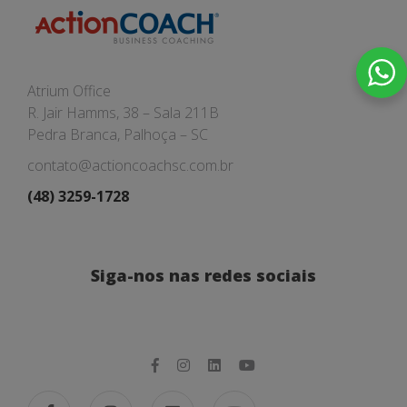
Atrium Office
R. Jair Hamms, 38 – Sala 211B
Pedra Branca, Palhoça – SC
contato@actioncoachsc.com.br
(48) 3259-1728
Siga-nos nas redes sociais