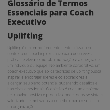
Glossário de Termos
Essenciais para Coach
Executivo
Uplifting
Uplifting é um termo frequentemente utilizado no
contexto de coaching executivo para descrever a
prática de elevar o moral, a motivação e a energia de
um indivíduo ou equipe. No ambiente corporativo, um
coach executivo que aplica técnicas de uplifting busca
inspirar e encorajar líderes e colaboradores a
alcançar seu pleno potencial, superando desafios e
barreiras emocionais. O objetivo é criar um ambiente
de trabalho positivo e produtivo, onde todos se sintam
valorizados e motivados a contribuir para o sucesso
da organização.