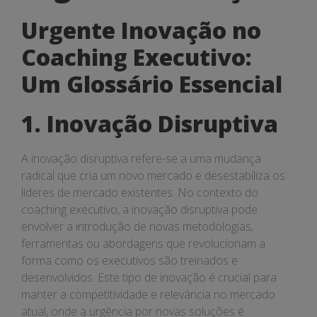
inovação
Urgente Inovação no
Coaching Executivo:
Um Glossário Essencial
1. Inovação Disruptiva
A inovação disruptiva refere-se a uma mudança
radical que cria um novo mercado e desestabiliza os
líderes de mercado existentes. No contexto do
coaching executivo, a inovação disruptiva pode
envolver a introdução de novas metodologias,
ferramentas ou abordagens que revolucionam a
forma como os executivos são treinados e
desenvolvidos. Este tipo de inovação é crucial para
manter a competitividade e relevância no mercado
atual, onde a urgência por novas soluções é