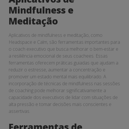
Mindfulness e
Meditação
Aplicativos de mindfulness e meditação, como
Headspace e Calm, são ferramentas importantes para
o coach executivo que busca melhorar o bem-estar e
a resiliência emocional de seus coachees. Essas
ferramentas oferecem práticas guiadas que ajudam a
reduzir o estresse, aumentar a concentração e
promover um estado mental mais equilibrado. A
incorporação de técnicas de mindfulness nas sessões
de coaching pode melhorar significativamente a
capacidade dos executivos de lidar com situações de
alta pressão e tomar decisões mais conscientes e
assertivas.
Ferramentas de