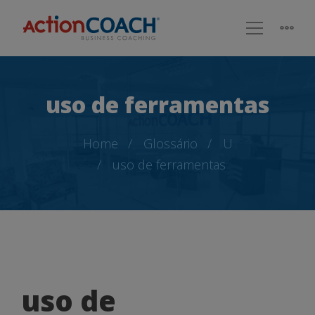
uso de ferramentas
Home
Glossário
U
uso de ferramentas
uso
uso de