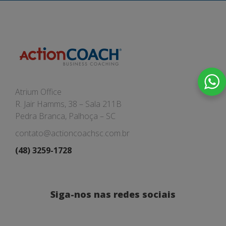
Atrium Office
R. Jair Hamms, 38 – Sala 211B
Pedra Branca, Palhoça – SC
contato@actioncoachsc.com.br
(48) 3259-1728
Siga-nos nas redes sociais