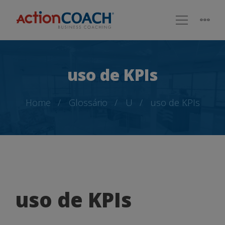
uso de KPIs
Home
Glossário
U
uso de KPIs
uso
uso de KPIs
de