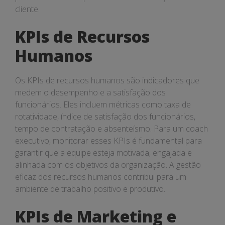
cliente.
KPIs de Recursos
Humanos
Os KPIs de recursos humanos são indicadores que
medem o desempenho e a satisfação dos
funcionários. Eles incluem métricas como taxa de
rotatividade, índice de satisfação dos funcionários,
tempo de contratação e absenteísmo. Para um coach
executivo, monitorar esses KPIs é fundamental para
garantir que a equipe esteja motivada, engajada e
alinhada com os objetivos da organização. A gestão
eficaz dos recursos humanos contribui para um
ambiente de trabalho positivo e produtivo.
KPIs de Marketing e