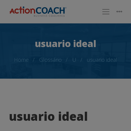
usuario ideal
Home
Glossário
U
usuario ideal
usuario
usuario ideal
ideal