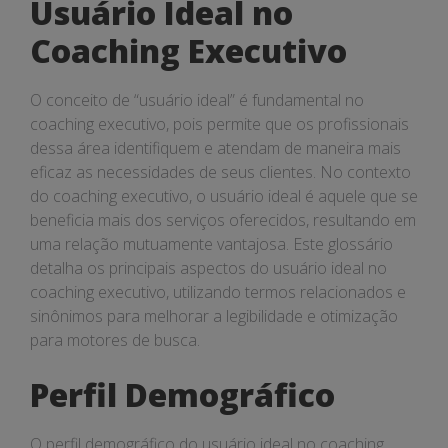
Usuário Ideal no
Coaching Executivo
O conceito de “usuário ideal” é fundamental no
coaching executivo, pois permite que os profissionais
dessa área identifiquem e atendam de maneira mais
eficaz as necessidades de seus clientes. No contexto
do coaching executivo, o usuário ideal é aquele que se
beneficia mais dos serviços oferecidos, resultando em
uma relação mutuamente vantajosa. Este glossário
detalha os principais aspectos do usuário ideal no
coaching executivo, utilizando termos relacionados e
sinônimos para melhorar a legibilidade e otimização
para motores de busca.
Perfil Demográfico
O perfil demográfico do usuário ideal no coaching