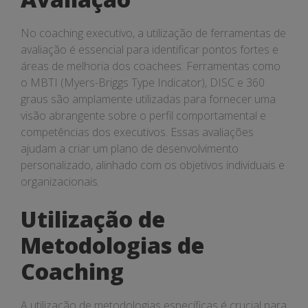
No coaching executivo, a utilização de ferramentas de
avaliação é essencial para identificar pontos fortes e
áreas de melhoria dos coachees. Ferramentas como
o MBTI (Myers-Briggs Type Indicator), DISC e 360
graus são amplamente utilizadas para fornecer uma
visão abrangente sobre o perfil comportamental e
competências dos executivos. Essas avaliações
ajudam a criar um plano de desenvolvimento
personalizado, alinhado com os objetivos individuais e
organizacionais.
Utilização de
Metodologias de
Coaching
A utilização de metodologias específicas é crucial para