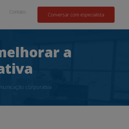
Contato
Conversar com especialista
melhorar a
ativa
municação corporativa