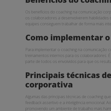
Os benefícios do coaching na comunicação corpo
os colaboradores a desenvolverem habilidades d
equipes conseguem trabalhar de forma mais inte
Como implementar o 
Para implementar o coaching na comunicação co
treinamentos internos para os colaboradores. É
parte de todos os envolvidos para que os result
Principais técnicas 
corporativa
Algumas das principais técnicas de coaching que
feedback assertivo e a inteligência emocional. 
promovendo um ambiente de trabalho mais harm