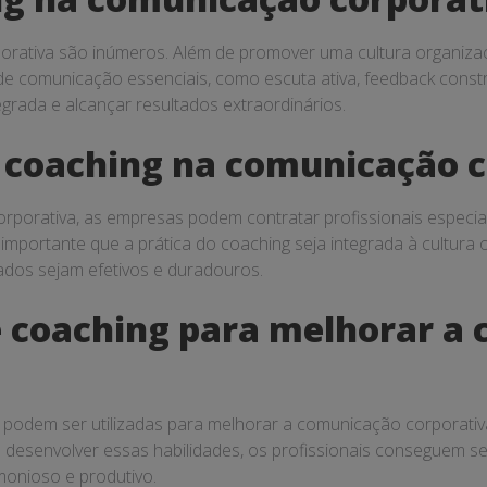
rativa são inúmeros. Além de promover uma cultura organizaci
e comunicação essenciais, como escuta ativa, feedback const
grada e alcançar resultados extraordinários.
coaching na comunicação c
rporativa, as empresas podem contratar profissionais especia
 importante que a prática do coaching seja integrada à cultur
ados sejam efetivos e duradouros.
de coaching para melhorar a
 podem ser utilizadas para melhorar a comunicação corporativa
Ao desenvolver essas habilidades, os profissionais conseguem se
onioso e produtivo.