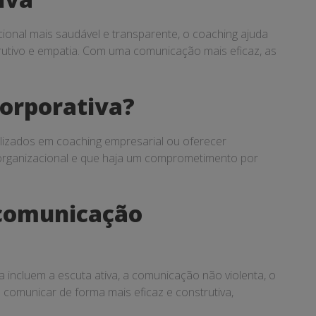
onal mais saudável e transparente, o coaching ajuda
rutivo e empatia. Com uma comunicação mais eficaz, as
orporativa?
lizados em coaching empresarial ou oferecer
a organizacional e que haja um comprometimento por
 comunicação
 incluem a escuta ativa, a comunicação não violenta, o
 comunicar de forma mais eficaz e construtiva,