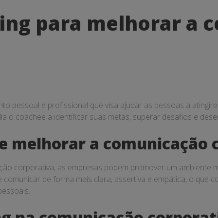
hing para melhorar a
 pessoal e profissional que visa ajudar as pessoas a atingire
lia o coachee a identificar suas metas, superar desafios e des
e melhorar a comunicação 
ção corporativa, as empresas podem promover um ambiente mai
omunicar de forma mais clara, assertiva e empática, o que con
pessoais.
ng na comunicação corporat