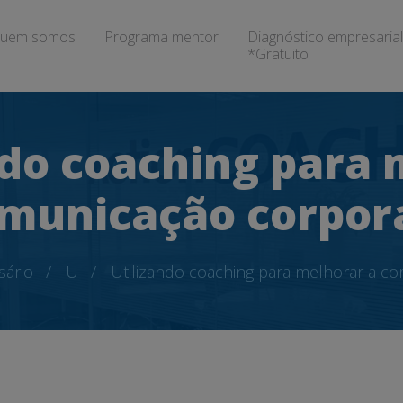
uem somos
Programa mentor
Diagnóstico empresarial
*Gratuito
ndo coaching para 
municação corpor
sário
U
Utilizando coaching para melhorar a co