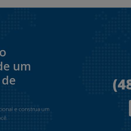
to
de um
 de
(4
.
cional e construa um
cê.