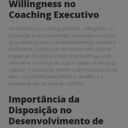
Willingness no
Coaching Executivo
No contexto do coaching executivo, “willingness” ou
disposição é um componente crucial para o sucesso
de qualquer processo de desenvolvimento pessoal e
profissional. A disposição de um executivo para se
engajar em mudanças e melhorias contínuas pode
determinar o sucesso de suas iniciativas de liderança
e gestão. A disposição envolve a abertura para novas
ideias, a prontidão para enfrentar desafios e a
vontade de sair da zona de conforto.
Importância da
Disposição no
Desenvolvimento de