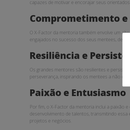
capazes de motivar e encorajar seus orientados 
Comprometimento e 
O X-Factor da mentoria também envolve um alto
engajados no sucesso dos seus mentees, dedica
Resiliência e Persistê
Os grandes mentores são resilientes e persiste
perseverança, inspirando os mentees a não desi
Paixão e Entusiasmo
Por fim, o X-Factor da mentoria inclui a paixã
desenvolvimento de talentos, transmitindo ess
projetos e negócios.