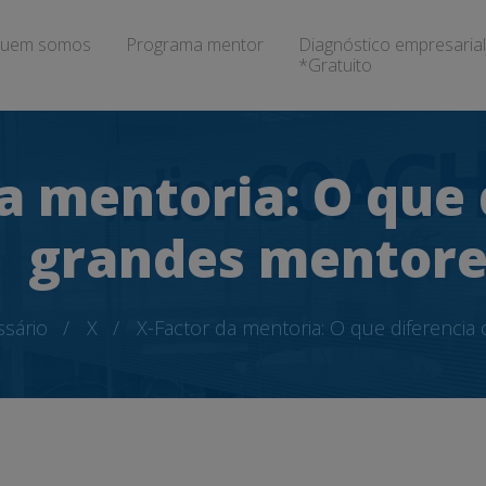
uem somos
Programa mentor
Diagnóstico empresarial
*Gratuito
a mentoria: O que 
grandes mentore
ssário
X
X-Factor da mentoria: O que diferenci