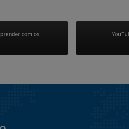
aprender com os
YouTub
to