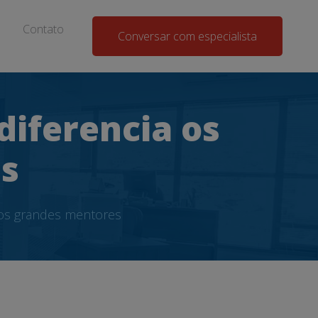
Contato
Conversar com especialista
diferencia os
s
a os grandes mentores