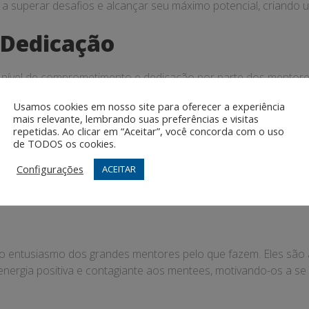
a superar desafios e alcançar seu máximo potencial, criando 
Dedicação
 nível de comprometimento e dedicação por parte dos mentor
ndo tempo e energia para apoiá-los em sua jornada de cresci
Usamos cookies em nosso site para oferecer a experiência
mais relevante, lembrando suas preferências e visitas
ncia
repetidas. Ao clicar em “Aceitar”, você concorda com o uso
de TODOS os cookies.
ntes, enfrentando os desafios e obstáculos com determinação
Configurações
ACEITAR
stirem diante das adversidades e a seguirem em frente em bus
o e o entusiasmo dos grandes mentores pelo que fazem. Eles sã
a energia positiva e contagiante aos mentees, motivando-os a