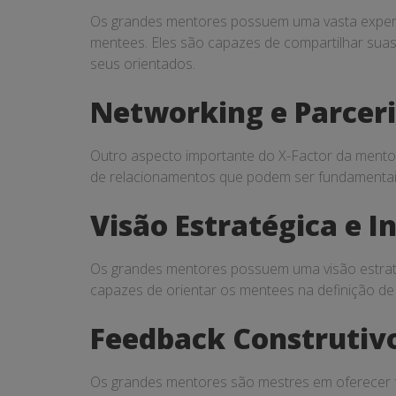
Os grandes mentores possuem uma vasta experiên
mentees. Eles são capazes de compartilhar suas 
seus orientados.
Networking e Parcer
Outro aspecto importante do X-Factor da mentor
de relacionamentos que podem ser fundamentai
Visão Estratégica e 
Os grandes mentores possuem uma visão estratég
capazes de orientar os mentees na definição de 
Feedback Construtivo
Os grandes mentores são mestres em oferecer fee