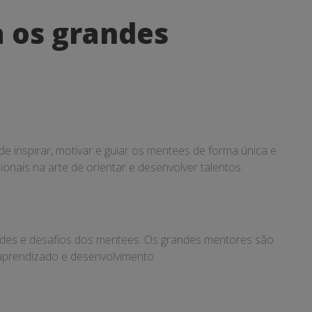
a os grandes
 inspirar, motivar e guiar os mentees de forma única e
nais na arte de orientar e desenvolver talentos.
ades e desafios dos mentees. Os grandes mentores são
 aprendizado e desenvolvimento.