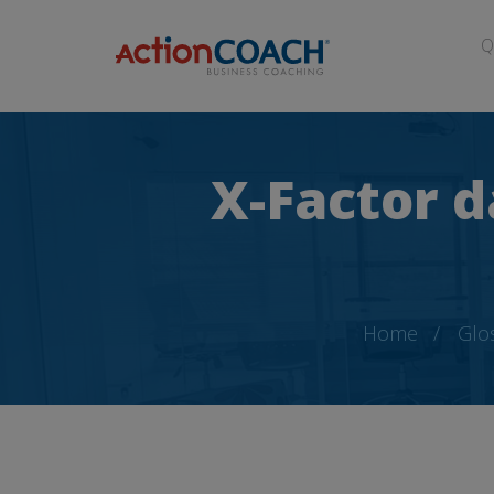
Q
X-Factor d
Home
Glo