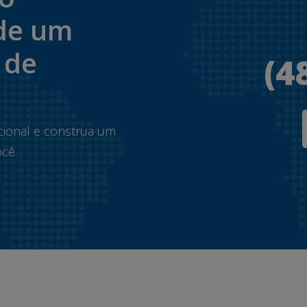
de um
 de
(4
.
cional e construa um
cê.