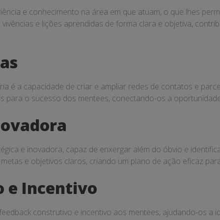
cia e conhecimento na área em que atuam, o que lhes permite 
vivências e lições aprendidas de forma clara e objetiva, contr
ias
ia é a capacidade de criar e ampliar redes de contatos e pa
s para o sucesso dos mentees, conectando-os a oportunidades
Inovadora
ica e inovadora, capaz de enxergar além do óbvio e identific
metas e objetivos claros, criando um plano de ação eficaz par
 e Incentivo
dback construtivo e incentivo aos mentees, ajudando-os a iden