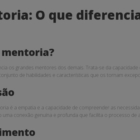
oria: O que diferenci
a mentoria?
cia os grandes mentores dos demais. Trata-se da capacidade de
junto de habilidades e características que os tornam excepcio
são
toria é a empatia e a capacidade de compreender as necessid
do uma conexão genuína e profunda que facilita o processo de
cimento