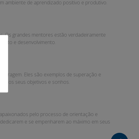
um ambiente de aprendizado positivo e produtivo.
es. Os grandes mentores estão verdadeiramente
mento e desenvolvimento.
 e coragem. Eles são exemplos de superação e
ca dos seus objetivos e sonhos.
o apaixonados pelo processo de orientação e
 se dedicarem e se empenharem ao máximo em seus