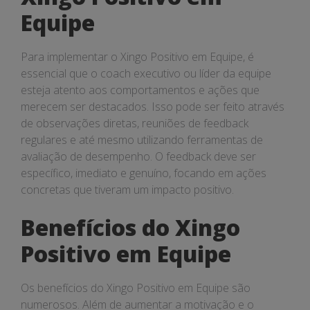
Equipe
Para implementar o Xingo Positivo em Equipe, é
essencial que o coach executivo ou líder da equipe
esteja atento aos comportamentos e ações que
merecem ser destacados. Isso pode ser feito através
de observações diretas, reuniões de feedback
regulares e até mesmo utilizando ferramentas de
avaliação de desempenho. O feedback deve ser
específico, imediato e genuíno, focando em ações
concretas que tiveram um impacto positivo.
Benefícios do Xingo
Positivo em Equipe
Os benefícios do Xingo Positivo em Equipe são
numerosos. Além de aumentar a motivação e o