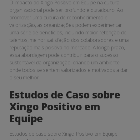
O impacto do Xingo Positivo em Equipe na cultura
organizacional pode ser profundo e duradouro. Ao
promover uma cultura de reconhecimento e
valorização, as organizações podem experimentar
uma série de benefícios, incluindo maior retenção de
talentos, melhor satisfação dos colaboradores e uma
reputação mais positiva no mercado. A longo prazo,
essa abordagem pode contribuir para o sucesso
sustentável da organização, criando um ambiente
onde todos se sentem valorizados e motivados a dar
o seu melhor.
Estudos de Caso sobre
Xingo Positivo em
Equipe
Estudos de caso sobre Xingo Positivo em Equipe